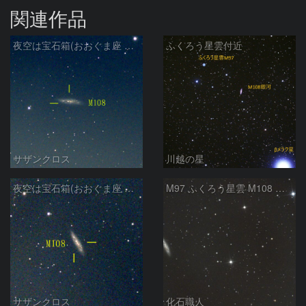
関連作品
夜空は宝石箱(おおぐま座 M108) Seestar50
ふくろう星雲付近
サザンクロス
川越の星
夜空は宝石箱(おおぐま座 M108) Seestar50
M97 ふくろう星雲 M108 おおぐま座
サザンクロス
化石職人