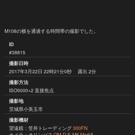
M108の横を通過する時間帯の撮影でした。
ID
#38815
撮影日時
2017年3月22日 22時21分0秒
露出 2分
撮影方法
ISO5000×2 直接焦点
撮影地
茨城県小美玉市
撮影機材
望遠鏡：笠井トレーディング
300FN
カメラ：オリンパス
OM-D E-M5 MarkⅡ