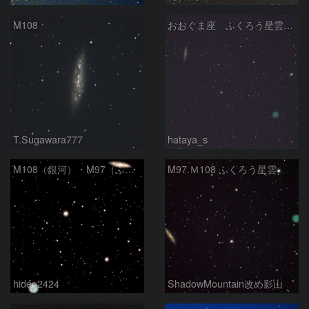
M108
おおぐま座 ふくろう星雲(M97)とM108銀河 2026/02/19
T.Sugawara777
hataya_s
M108（銀河）・M97（ふくろう星雲）
M97.Ｍ108 ふくろう星雲
hideo2424
ShadowMountain改め影山