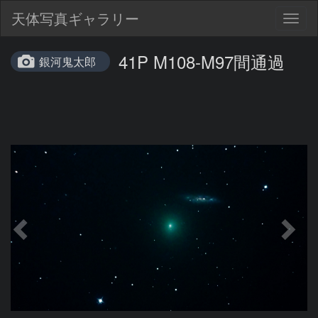
天体写真ギャラリー
Togg
navig
41P M108-M97間通過
銀河鬼太郎