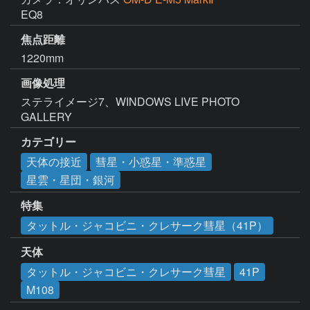
EQ8
焦点距離
1220mm
画像処理
ステライメージ7、WINDOWS LIVE PHOTO 
GALLERY
カテゴリー
天体の接近
彗星・小惑星・準惑星
星雲・星団・銀河
特集
タットル・ジャコビニ・クレサーク彗星（41P）
天体
タットル・ジャコビニ・クレサーク彗星
41P
M108