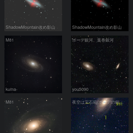
ShadowMountain改め影山
ShadowMountain改め影山
M81
ボーデ銀河、葉巻銀河
kuma-
you5090
M81
夜空は宝石箱(ボーデの銀河 M81) Seestar50