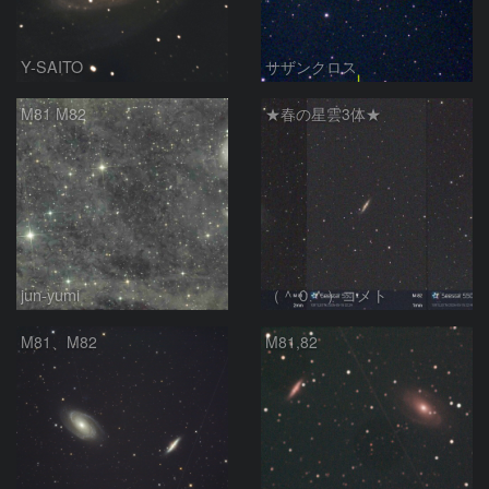
Y-SAITO
サザンクロス
M81 M82
★春の星雲3体★
jun-yumi
（＾０＾）コメト
M81、M82
M81,82