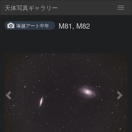
天体写真ギャラリー
Togg
navig
M81, M82
塚越アート中年