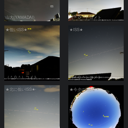
山大(YAMADAI)
（＾０＾）コメト
★低いISS★
★ISS★
（＾０＾）コメト
（＾０＾）コメト
★北に低いISS★
★今夕のISS★