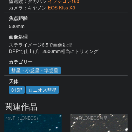
望遠鏡：タカハシ
イプシロン160
カメラ：キヤノン
EOS Kiss X3
焦点距離
530mm
画像処理
ステライメージ6.5で画像処理

DPPで仕上げ、2500mm相当にトリミング
カテゴリー
彗星・小惑星・準惑星
天体
315P
ロニオス彗星
関連作品
493P（LONEOS）
493P/LONEOS彗星