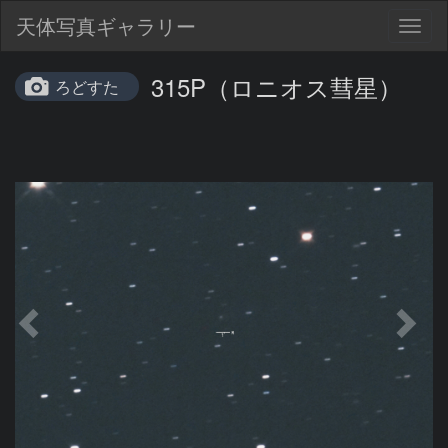
天体写真ギャラリー
Togg
navig
315P（ロニオス彗星）
ろどすた