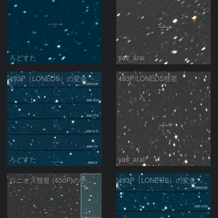
ろどすた
yas_arai
493P（LONEOS）の変化
493P/LONEOS彗星
ろどすた
yas_arai
ロニオス彗星 (450P)の予報位置：2026/01/23
493P（LONEOS）の変化