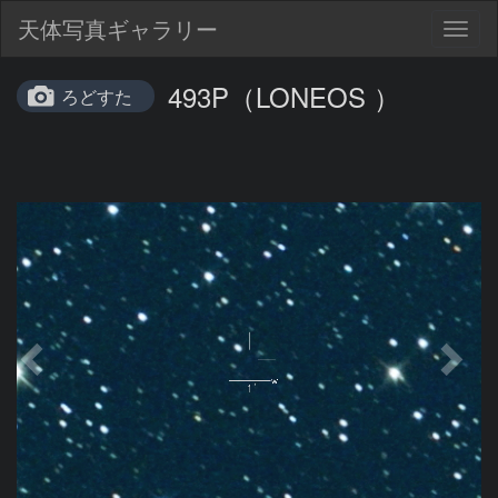
天体写真ギャラリー
Togg
navig
493P（LONEOS ）
ろどすた