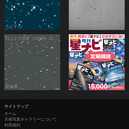
ろどすた
モンドシャルナ
PR
ロニオス彗星（150P)：2024/05/10
新井優
サイトマップ
ホーム
天体写真ギャラリーについて
利用規約