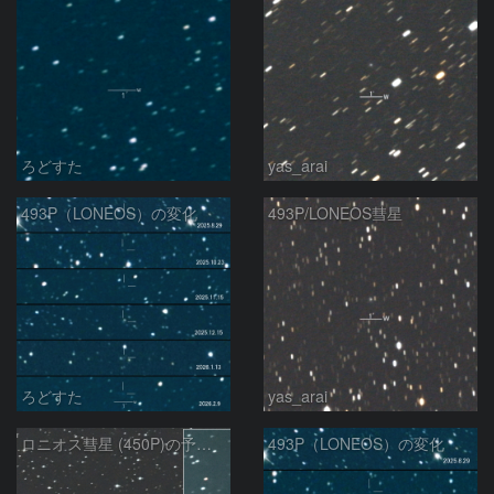
ろどすた
yas_arai
493P（LONEOS）の変化
493P/LONEOS彗星
ろどすた
yas_arai
ロニオス彗星 (450P)の予報位置：2026/01/23
493P（LONEOS）の変化