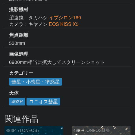
撮影機材
望遠鏡：タカハシ
イプシロン160
カメラ：キヤノン
EOS KISS X5
焦点距離
530mm
画像処理
6900mm相当に拡大してスクリーンショット
カテゴリー
彗星・小惑星・準惑星
天体
493P
ロニオス彗星
関連作品
493P（LONEOS）
493P/LONEOS彗星