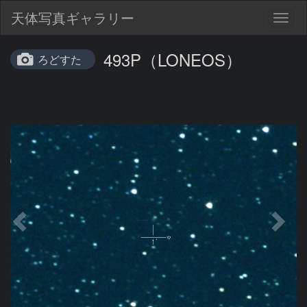
天体写真ギャラリー
Togg
navig
493P（LONEOS）
ろどすた