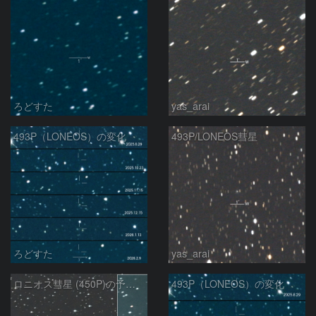
ろどすた
yas_arai
493P（LONEOS）の変化
493P/LONEOS彗星
ろどすた
yas_arai
ロニオス彗星 (450P)の予報位置：2026/01/23
493P（LONEOS）の変化