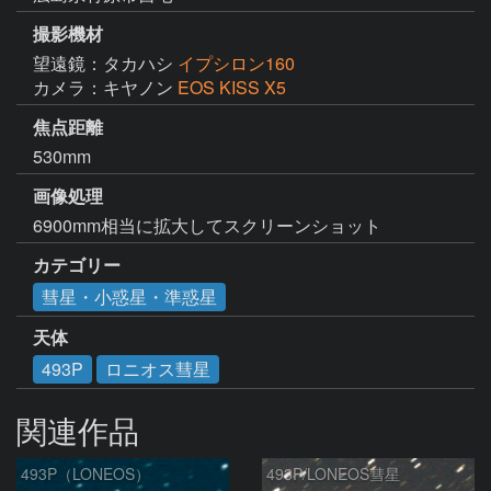
撮影機材
望遠鏡：タカハシ
イプシロン160
カメラ：キヤノン
EOS KISS X5
焦点距離
530mm
画像処理
6900mm相当に拡大してスクリーンショット
カテゴリー
彗星・小惑星・準惑星
天体
493P
ロニオス彗星
関連作品
493P（LONEOS）
493P/LONEOS彗星