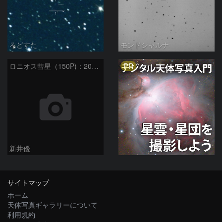
ろどすた
モンドシャルナ
PR
ロニオス彗星（150P)：2024/05/10
新井優
サイトマップ
ホーム
天体写真ギャラリーについて
利用規約