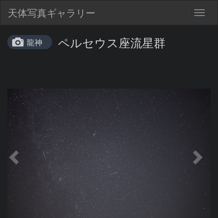
天体写真ギャラリー
Togg
navig
ペルセウス座流星群
龍神