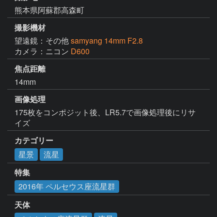
熊本県阿蘇郡高森町
撮影機材
望遠鏡：その他
samyang 14mm F2.8
カメラ：ニコン
D600
焦点距離
14mm
画像処理
175枚をコンポジット後、LR5.7で画像処理後にリサ
イズ
カテゴリー
星景
流星
特集
2016年 ペルセウス座流星群
天体