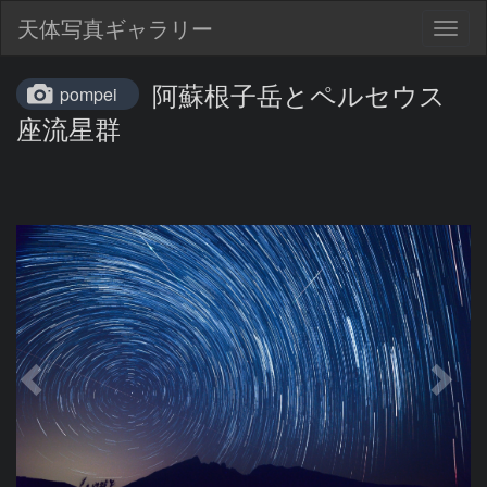
天体写真ギャラリー
Togg
navig
阿蘇根子岳とペルセウス
pompei
座流星群