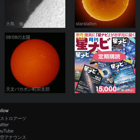
大島 修
starstation
PR
08/08の太陽
天文バカボン町田支部
llow
ストロアーツ
itter
ouTube
空アナウンス