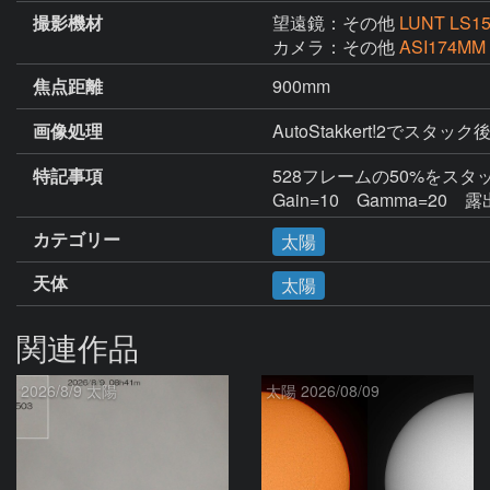
撮影機材
望遠鏡：その他
LUNT LS1
カメラ：その他
ASI174MM
焦点距離
900mm
画像処理
AutoStakkert!2で
特記事項
528フレームの50%をスタッ
Gain=10　Gamma=20　露出
カテゴリー
太陽
天体
太陽
関連作品
2026/8/9 太陽
太陽 2026/08/09