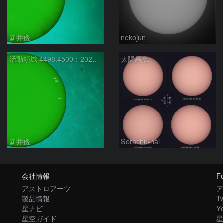
新井優
nekojun
活動領域 4498,4500：2026/08/08
太陽黒点
新井優
Sorachu-hai
会社情報
Fo
アストロアーツ
ア
製品情報
Tw
星ナビ
Y
星空ガイド
星