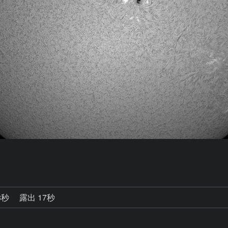
8秒
露出 17秒