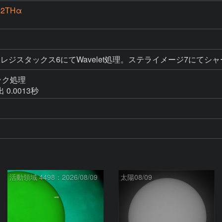
52THα
スタック後レジスタックス6にてWavelet処理。ステライメージ7に
ク処理

 0.0013秒
活動領域 4498：2026/08/09
太陽08/09