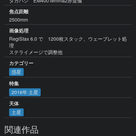
タカハシ　EM400Temma2赤道儀
焦点距離
2500mm
画像処理
RegiStax 6.0 で　1200枚スタック、ウェーブレット処
理

ステライメージで調整他
カテゴリー
惑星
特集
2016年 土星
天体
土星
関連作品