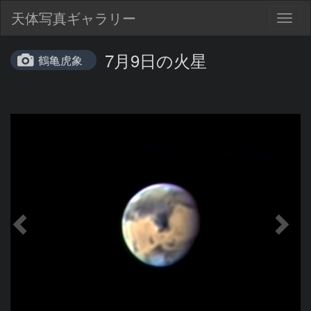
天体写真ギャラリー
Togg
navig
7月9日の火星
鶴亀虎象