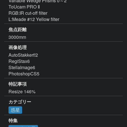
Variable Wedge Prisms 0～2゜

ToUcam PRO Ⅱ

RGB:IR cut-off filter

L:Meade #12 Yellow filter
焦点距離
3000mm
画像処理
AutoStakkert!2

RegiStax6

StellaImage6

PhotoshopCS5
特記事項
Resize 146%
カテゴリー
惑星
特集