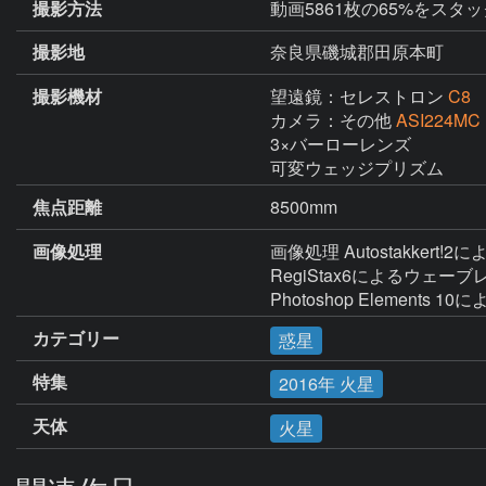
撮影方法
動画5861枚の65%をス
撮影地
奈良県磯城郡田原本町
撮影機材
望遠鏡：セレストロン
C8
カメラ：その他
ASI224MC
3×バーローレンズ

可変ウェッジプリズム
焦点距離
8500mm
画像処理
画像処理 Autostakkert!
RegiStax6によるウェーブ
Photoshop Elements 
カテゴリー
惑星
特集
2016年 火星
天体
火星