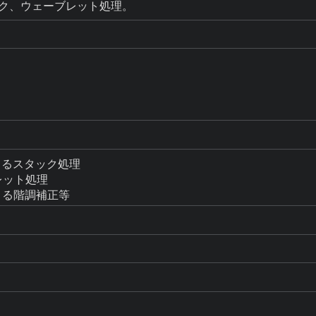
タック、ウェーブレット処理。
2によるスタック処理

レット処理

10による階調補正等