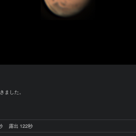
きました。

8秒
露出 122秒