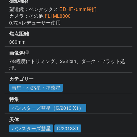
撮影機材
望遠鏡：ペンタックス
EDHF75mm屈折
カメラ：その他
FLI ML8300
0.72×レデューサー使用
焦点距離
360mm
画像処理
7/8程度にトリミング、2×2 bin、ダーク・フラット処
理。
カテゴリー
彗星・小惑星・準惑星
特集
パンスターズ彗星（C/2013 X1）
天体
パンスターズ彗星
C/2013X1