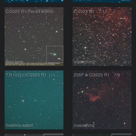
C/2023 R1(PanSTARRS)
C/2023 R1 7/11
kem.kem
masachin2
7月10日のC/2023 R1（パンスターズ彗星）
235P & C/2023 R1 7/9
hoshino-satori
masachin2