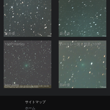
新井優
新井優
103P/Hartley
ハートレー第２彗星 (103P)：2023/11/24
kem.kem
新井優
サイトマップ
ホーム