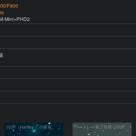
00/F800
ro
-Mini+PHD2


103P（Hartley ）の変化
ハートレー第２彗星 (103P)：2023/12/23