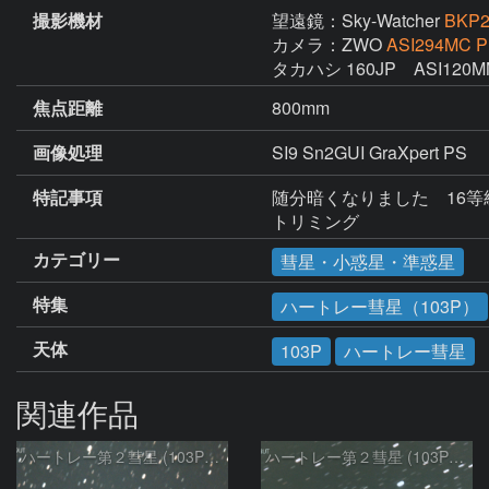
撮影機材
望遠鏡：Sky-Watcher
BKP2
カメラ：ZWO
ASI294MC P
タカハシ 160JP　ASI120MM
焦点距離
800mm
画像処理
SI9 Sn2GUI GraXpert PS
特記事項
随分暗くなりました　16等級
トリミング
カテゴリー
彗星・小惑星・準惑星
特集
ハートレー彗星（103P）
天体
103P
ハートレー彗星
関連作品
ハートレー第２彗星 (103P)：2024/02/15
ハートレー第２彗星 (103P)：2024/01/16