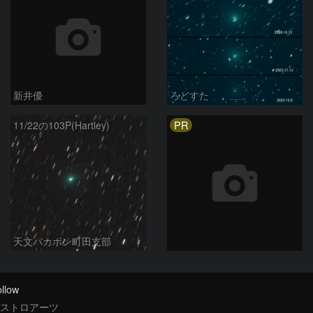
新井優
ろどすた
PR
11/22の103P(Hartley)
天文バカボン町田支部
llow
ストロアーツ