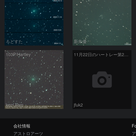
ろどすた
新井優
103P/Hartley
11月22日のハートレー第2彗星
kem.kem
jfuk2
会社情報
Fo
アストロアーツ
ア