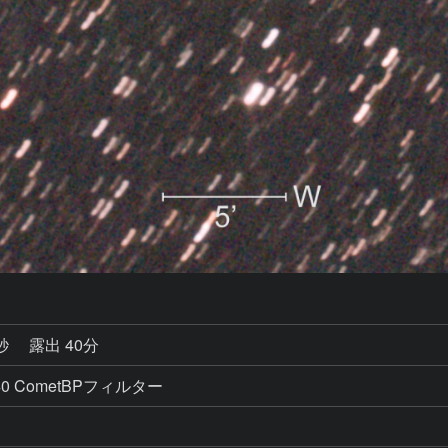
3秒
露出 40分
s×40 CometBPフィルター