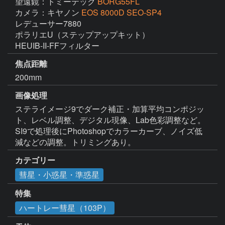
望遠鏡：トミーテック
BORG55FL
カメラ：キヤノン
EOS 8000D SEO-SP4
レデューサー7880

ポラリエU（ステップアップキット）

HEUIB-II-FFフィルター
焦点距離
200mm
画像処理
ステライメージ9でダーク補正・加算平均コンポジッ
ト、レベル調整、デジタル現像、Lab色彩調整など。

SI9で処理後にPhotoshopでカラーカーブ、ノイズ低
減などの調整。トリミングあり。
カテゴリー
彗星・小惑星・準惑星
特集
ハートレー彗星（103P）