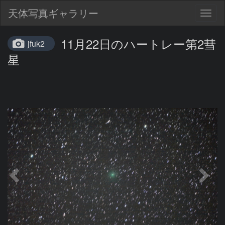
天体写真ギャラリー
Togg
navig
11月22日のハートレー第2彗
jfuk2
星