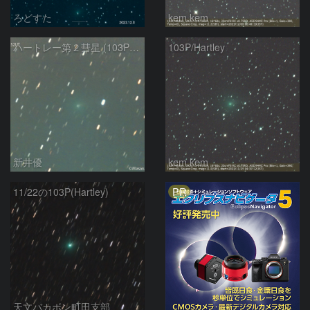
ろどすた
kem.kem
ハートレー第２彗星 (103P)：2023/11/24
103P/Hartley
新井優
kem.kem
PR
11/22の103P(Hartley)
天文バカボン町田支部