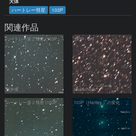
天体
ハートレー彗星
103P
関連作品
ハートレー第２彗星 (103P)：2024/02/15
103P 2/9
新井優
masachin2
ハートレー第２彗星 (103P)：2024/01/16
103P（Hartley ）の変化