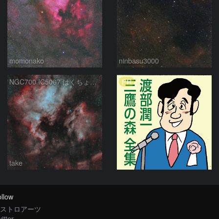
momonako
ninbasu3000
PR
NGC700 IC5067 はくちょう座
take
llow
ストロアーツ
itter