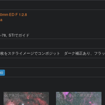
0mm ED F 1:2.8
Da
8,  STiでガイド
出11枚をステライメージでコンポジット　ダーク補正あり、フ
00
α(デネブ)~γ(サドル)付近 NGC7000 北アメリカ星雲 IC5067~5070 ペリカン星雲 はくちょう座
はくちょう座の散光星雲（１００ｍｍ）