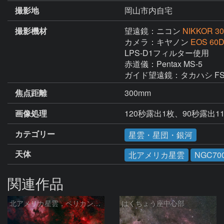
撮影地
岡山市内自宅
撮影機材
望遠鏡：ニコン
NIKKOR 30
カメラ：キヤノン
EOS 60
LPS-D1フィルター使用

赤道儀：Pentax MS-5 

ガイド望遠鏡：タカハシ FS-7
焦点距離
300mm
画像処理
120秒露出1枚、90秒露
カテゴリー
星雲・星団・銀河
天体
北アメリカ星雲
NGC70
関連作品
北アメリカ星雲，ペリカン星雲，サドル付近，クレセント星雲，網状星雲・・・etc
はくちょう座中心部