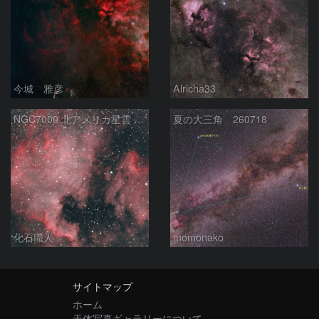
今城 雅彦
Alricha33
NGC7000 北アメリカ星雲 IC5067~5070 ペリカン星雲 はくちょう座
夏の大三角 260718
化石職人
momonako
サイトマップ
ホーム
天体写真ギャラリーについて