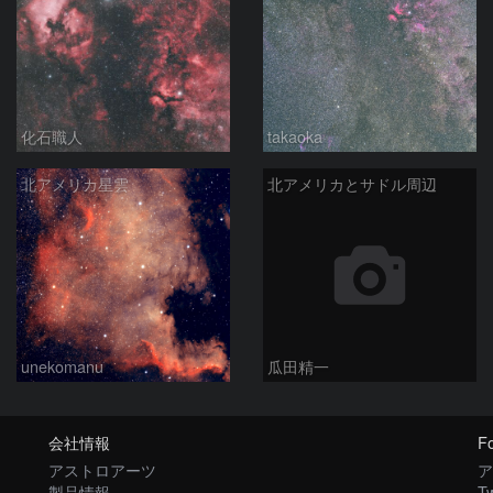
化石職人
takaoka
北アメリカ星雲
北アメリカとサドル周辺
unekomanu
瓜田精一
会社情報
Fo
アストロアーツ
ア
製品情報
Tw