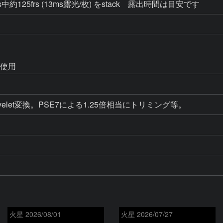
rs中約125frs (13ms露光/枚) をstack 露出時間は目安です
ズ使用
, Wavelet変換。PSE7による1.25倍相当にトリミング等。
火星 2026/08/01
火星 2026/07/27