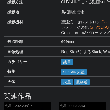
撮影方法
QHY5LII-Cによる動画500f
撮影地
島根県出雲市
撮影機材
望遠鏡：セレストロン
C8
カメラ：その他
QHY5LII-C
Celestron　×3バローレン
焦点距離
6096mm
画像処理
RegiStax6によるStack
カテゴリー
惑星
特集
2016年 火星
天体
火星
最接近
関連作品
火星 2026/08/05
火星 2026/08/04