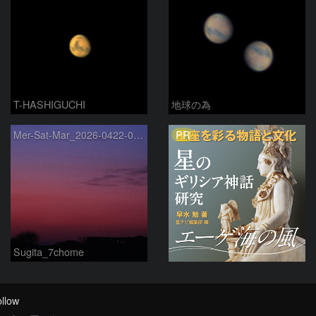
T-HASHIGUCHI
地球の為
PR
Mer-Sat-Mar_2026-0422-0430
Sugita_7chome
llow