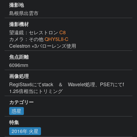
撮影地
島根県出雲市
撮影機材
望遠鏡：セレストロン
C8
カメラ：その他
QHY5LII-C
Celestron ×3バローレンズ使用
焦点距離
6096mm
画像処理
RegiStax6にてstack　＆　Wavelet処理、PSE7にてf 
1.25倍相当にトリミング
カテゴリー
惑星
特集
2016年 火星