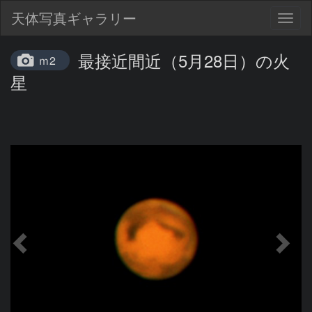
天体写真ギャラリー
Togg
navig
最接近間近（5月28日）の火
ｍ2
星