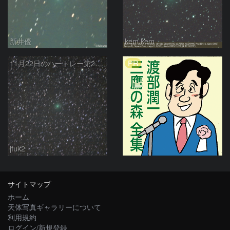
新井優
kem.kem
PR
11月22日のハートレー第2彗星
jfuk2
サイトマップ
ホーム
天体写真ギャラリーについて
利用規約
ログイン/新規登録