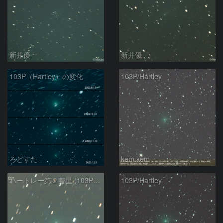
新井優
新井優
103P（Hartley）の変化
103P/Hartley
ろどすた
kem.kem
ハートレー第２彗星 (103P)：2023/11/24
103P/Hartley