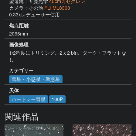
望遠鏡：五藤光学
45cmカセグレン
カメラ：その他
FLI ML8300
0.33xレデューサー使用
焦点距離
2066mm
画像処理
1/2程度にトリミング、2 x 2 bin、ダーク・フラットな
し
カテゴリー
彗星・小惑星・準惑星
天体
ハートレー彗星
100P
関連作品
ハートレー第２彗星 (103P)：2024/02/15
103P 2/9