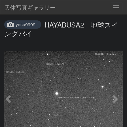
天体写真ギャラリー
Togg
navig
HAYABUSA2 地球スイ
yasu9999
ングバイ