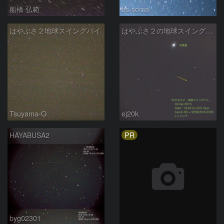
船橋 弘範
bs-soma
はやぶさ２地球スイングバイ
はやぶさ２の地球スイングバイ
Tsuyama-O
ej20k
PR
HAYABUSA2
byg02301