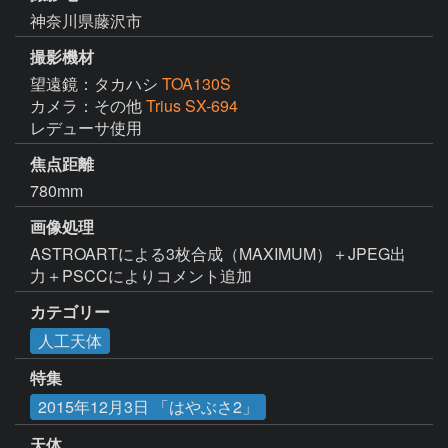
神奈川県藤沢市
撮影機材
望遠鏡：タカハシ
TOA130S
カメラ：その他
Trius SX-694
レデューサ使用
焦点距離
780mm
画像処理
ASTROARTによる3枚合成（MAXIMUM）＋JPEG出
力＋PSCCによりコメント追加
カテゴリー
人工天体
特集
2015年12月3日 「はやぶさ2」
天体