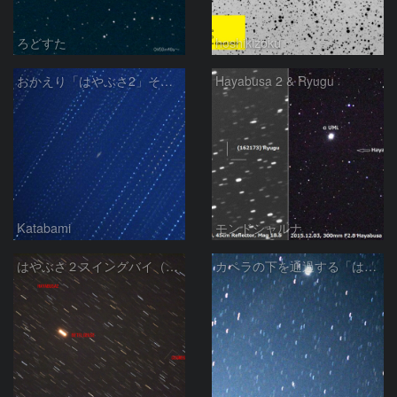
ろどすた
hoshikizoku
おかえり「はやぶさ2」そしてまた行ってらっしゃい！
Hayabusa 2 & Ryugu
Katabami
モンドシャルナ
はやぶさ２スイングバイ（南半球テカポにて）
カペラの下を通過する「はやぶさ２」