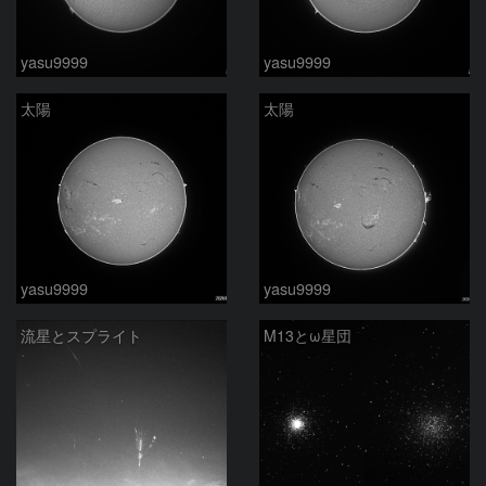
yasu9999
yasu9999
太陽
太陽
yasu9999
yasu9999
流星とスプライト
M13とω星団