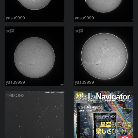
yasu9999
yasu9999
太陽
太陽
yasu9999
yasu9999
PR
1998OR2