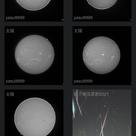
yasu9999
yasu9999
太陽
太陽
yasu9999
yasu9999
太陽
双子座流星群2021