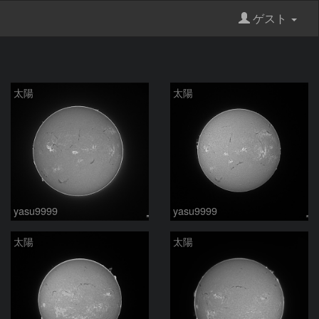
ゲスト
太陽
太陽
yasu9999
yasu9999
太陽
太陽