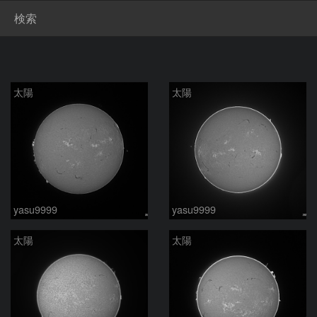
検索
太陽
太陽
yasu9999
yasu9999
太陽
太陽