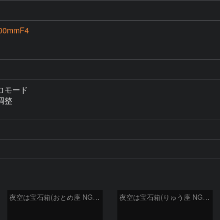
00mmF4
モード

整

夜空は宝石箱(おとめ座 NGC5566) Seestar50
夜空は宝石箱(りゅう座 NGC6503) Seestar50