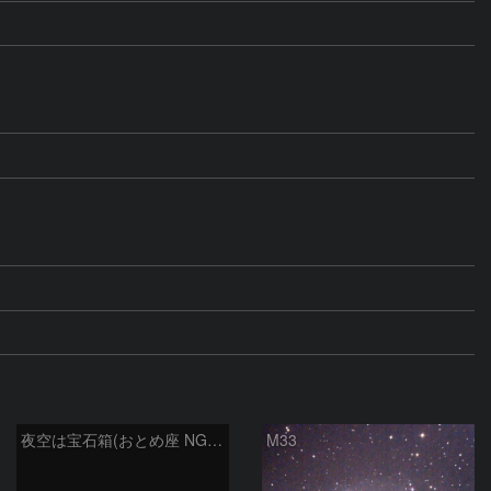
夜空は宝石箱(おとめ座 NGC5746) Seestar50
M33