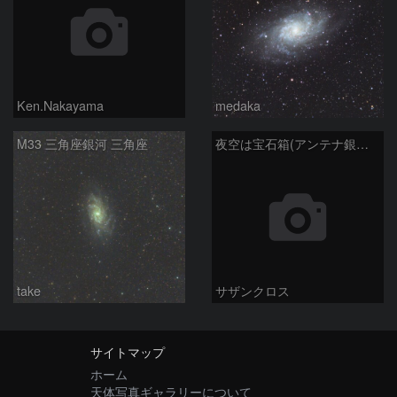
Ken.Nakayama
medaka
M33 三角座銀河 三角座
夜空は宝石箱(アンテナ銀河 NGC4038) Seestar50
take
サザンクロス
サイトマップ
ホーム
天体写真ギャラリーについて