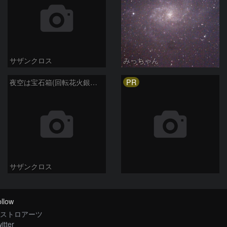
サザンクロス
みっちゃん
PR
夜空は宝石箱(回転花火銀河 M101) Seestar50
サザンクロス
llow
ストロアーツ
itter