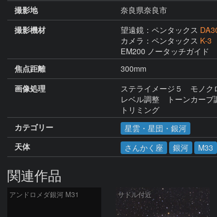
撮影地
奈良県奈良市
撮影機材
望遠鏡：ペンタックス
DA3
カメラ：ペンタックス
K-3
EM200 ノータッチガイド
焦点距離
300mm
画像処理
ステライメージ５　モノクロ
レベル調整　トーンカーブ調
トリミング
カテゴリー
星雲・星団・銀河
天体
さんかく座
銀河
M33
関連作品
アンドロメダ銀河 M31
サドル付近