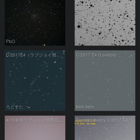
PbO
モンドシャルナ
C/2017E4（ラブジョイ彗星）
C/2017 E4 (Lovejoy)
ろどすた
kem.kem
4/19未明ラブジョイ彗星(C/2017E4)とM31
Comet Lovejoy C/2017 E4