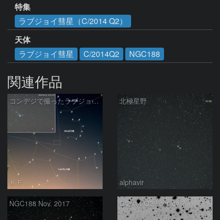
特集
ラブジョイ彗星（C/2014 Q2）
天体
ラブジョイ彗星
C/2014Q2
NGC188
関連作品
コンデジで撮ったラブジョイ彗星（3）
北極星野
ＫＦ
alphavir
NGC188 Nov. 2017
C/2014 Q2/Lovejoy ?