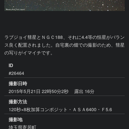
ラブジョイ彗星とＮＧＣ188、それに4.4等の恒星がバラン
ス良く配置されました。自宅裏の畑での撮影のため、彗星
の写りがイマイチです。
ID
#26464
撮影日時
2015年5月21日 22時50分2秒
露出 16分
撮影方法
120秒×8枚加算コンポジット・ＡＳＡ6400・Ｆ5.6
撮影地
埼玉県寄居町