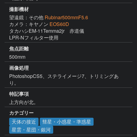
撮影機材
望遠鏡：その他
Rubinar500mmF5.6
カメラ：キヤノン
EOS60D
タカハシEM-11Temma2jr　赤道儀

LPR-Nフィルター使用
焦点距離
500mm
画像処理
PhotoshopCS5、ステライメージ7、トリミングあ
り。
特記事項
上方向が北。
カテゴリー
天体の接近
彗星・小惑星・準惑星
星雲・星団・銀河