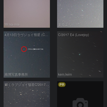
Mr.ka-ma-
まるよ
4月13日ラヴジョイ彗星 (C/2017 E4)
C/2017 E4 (Lovejoy)
南博写真事務所
kem.kem
PR
輝くラブジョイ彗星C/2017E4