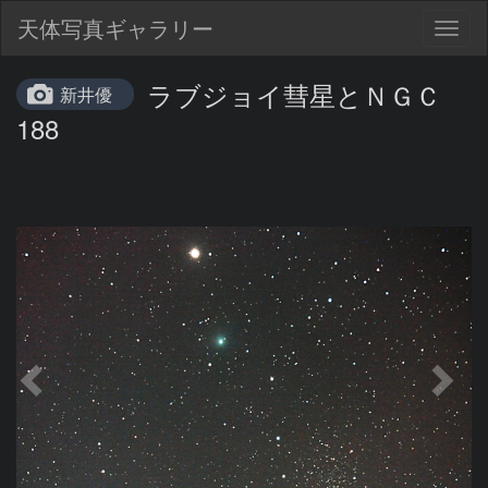
天体写真ギャラリー
Togg
navig
ラブジョイ彗星とＮＧＣ
新井優
188