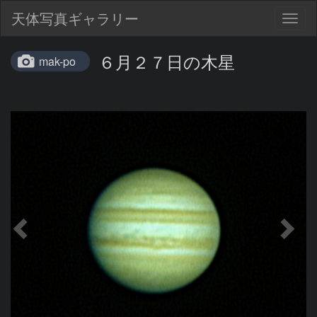
天体写真ギャラリー
Togg
navig
６月２７日の木星
mak-po