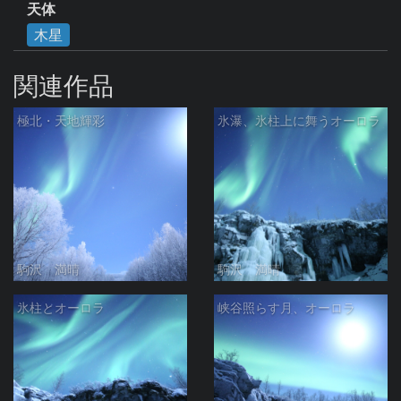
天体
木星
関連作品
極北・天地輝彩
氷瀑、氷柱上に舞うオーロラ
駒沢 満晴
駒沢 満晴
氷柱とオーロラ
峡谷照らす月、オーロラ