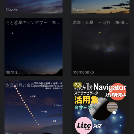
Nozzie
Nozzie
月と惑星のランデブー 2026/06/19
木星 金星 三日月 260618
nardis
momonako
PR
夕空の月と金星・木星・水星の接近 2026/6/18