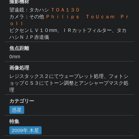
撮影機材
望遠鏡：タカハシ
ＴＯＡ１３０
カメラ：その他
Ｐｈｉｌｉｐｓ ＴｏＵｃａｍ Ｐｒ
ｏＩＩ
ビクセンＬＶ１０mm、ＩＲカットフィルター、タカ
ハシＮＪＰ赤道儀
焦点距離
0mm
画像処理
レジスタックス２にてウェーブレット処理、フォトシ
ョップＣＳ３にてトーン調整とアンシャープマスク処
理
カテゴリー
惑星
特集
2009年 木星