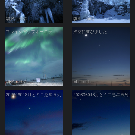
駒沢 満晴
駒沢 満晴
ブレイクアップオーロラ
夕空に並びました
駒沢 満晴
Morimoto
202606018月とミニ惑星直列
202606016月とミニ惑星直列