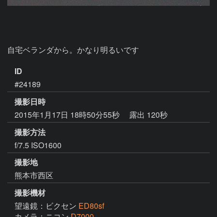
自宅ベランダから。かなり明るいです
ID
#24189
撮影日時
2015年1月17日 18時50分55秒
露出 120秒
撮影方法
f/7.5 ISO1600
撮影地
熊本市西区
撮影機材
望遠鏡：ビクセン
ED80sf
カメラ：ニコン
D7000