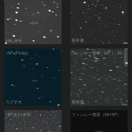
yas_arai
新井優
15P (Finlay)
フィンレー彗星( 15P )：2021/08/19
ろどすた
新井優
15P 8/11未明
フィンレー彗星（0015P）