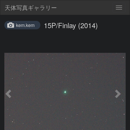
天体写真ギャラリー
Togg
navig
15P/Finlay (2014)
kem.kem