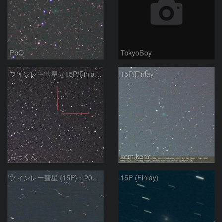
PbO
TokyoBoy
フィンレー彗星（15P/Finlay）
15P/Finlay
もっくん
kem.kem
フィンレー彗星 (15P)：2021/07/19
15P (Finlay)