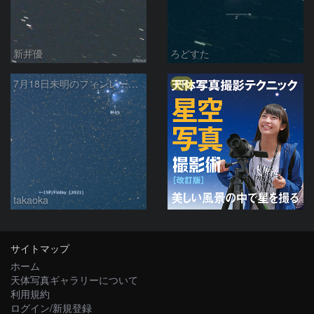
新井優
ろどすた
PR
7月18日未明のフィンレー彗星とプレアデス星団
takaoka
サイトマップ
ホーム
天体写真ギャラリーについて
利用規約
ログイン/新規登録