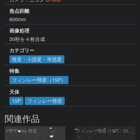
焦点距離
600mm
画像処理
30秒を４枚合成
カテゴリー
彗星・小惑星・準惑星
特集
フィンレー彗星（15P）
天体
15P
フィンレー彗星
関連作品
15P/Finlay 彗星
フィンレー彗星 (15P)：2021/10/18