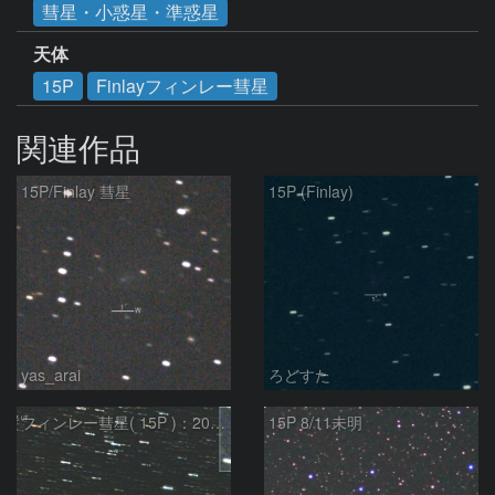
彗星・小惑星・準惑星
天体
15P
Finlayフィンレー彗星
関連作品
15P/Finlay 彗星
15P (Finlay)
yas_arai
ろどすた
フィンレー彗星( 15P )：2021/08/19
15P 8/11未明