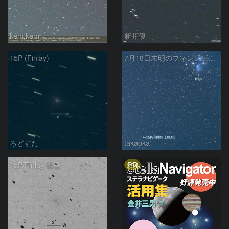
kem.kem
新井優
15P (Finlay)
7月18日未明のフィンレー彗星とプレアデス星団
ろどすた
takaoka
PR
15P/Finlay 彗星