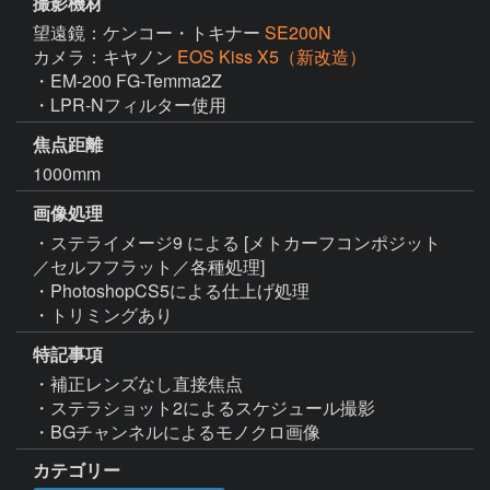
撮影機材
望遠鏡：ケンコー・トキナー
SE200N
カメラ：キヤノン
EOS Kiss X5（新改造）
・EM-200 FG-Temma2Z

・LPR-Nフィルター使用
焦点距離
1000mm
画像処理
・ステライメージ9 による [メトカーフコンポジット
／セルフフラット／各種処理]

・PhotoshopCS5による仕上げ処理

・トリミングあり
特記事項
・補正レンズなし直接焦点

・ステラショット2によるスケジュール撮影

・BGチャンネルによるモノクロ画像
カテゴリー