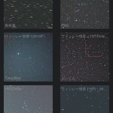
新井優
PbO
フィンレー彗星（0015P）
フィンレー彗星（15P/Finlay）
TokyoBoy
もっくん
15P/Finlay
フィンレー彗星 (15P)：2021/07/19