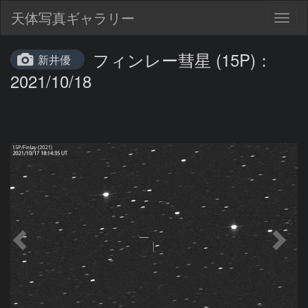
天体写真ギャラリー
Togg
navig
フィンレー彗星 (15P)：
新井優
2021/10/18