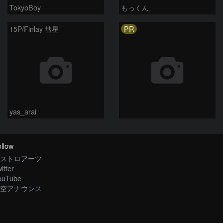
TokyoBoy
もっくん
PR
15P/Finlay 彗星
yas_arai
llow
ストロアーツ
itter
ouTube
空アナウンス