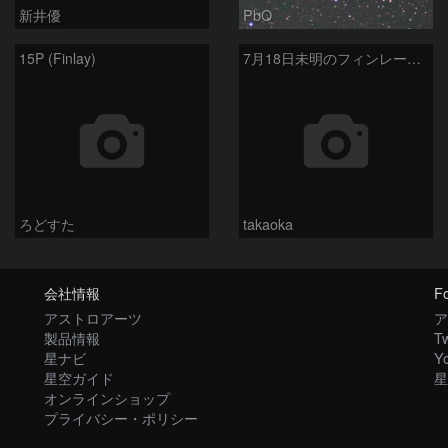
新井優
PbO
15P (Finlay)
7月18日未明のフィンレー彗星とプレアデス星団
ろどすた
takaoka
会社情報
Fo
アストロアーツ
ア
製品情報
Tw
星ナビ
Y
星空ガイド
星
オンラインショップ
プライバシー・ポリシー