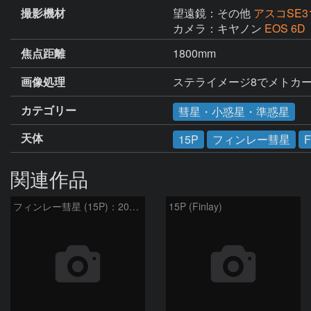
撮影機材
望遠鏡：その他
アスコSE3
カメラ：キヤノン
EOS 6D
焦点距離
1800mm
画像処理
ステライメージ8でメトカ
カテゴリー
彗星・小惑星・準惑星
天体
15P
フィンレー彗星
F
関連作品
フィンレー彗星 (15P)：2021/10/18
15P (Finlay)