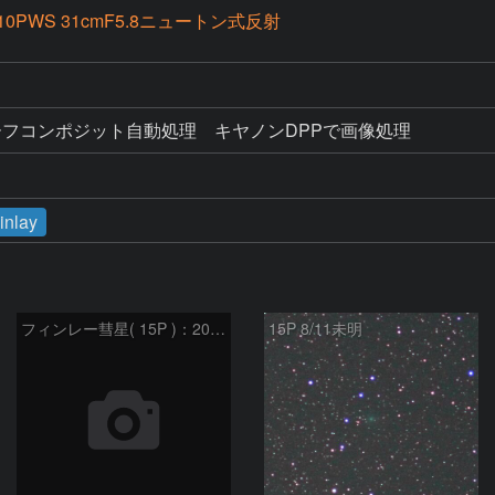
10PWS 31cmF5.8ニュートン式反射
ーフコンポジット自動処理　キヤノンDPPで画像処理
inlay
フィンレー彗星( 15P )：2021/08/19
15P 8/11未明