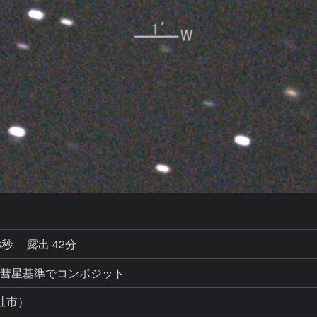
3秒
露出 42分
ットを彗星基準でコンポジット
杜市）