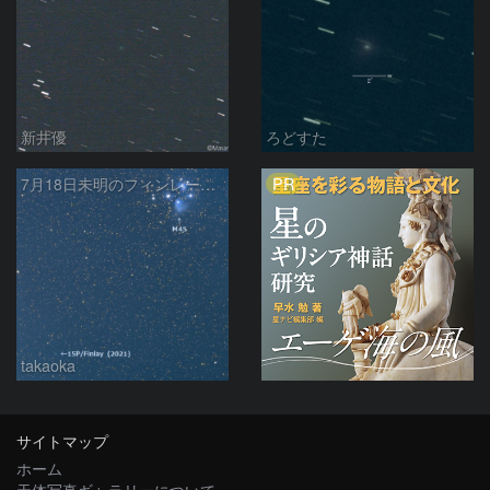
新井優
ろどすた
PR
7月18日未明のフィンレー彗星とプレアデス星団
takaoka
サイトマップ
ホーム
天体写真ギャラリーについて