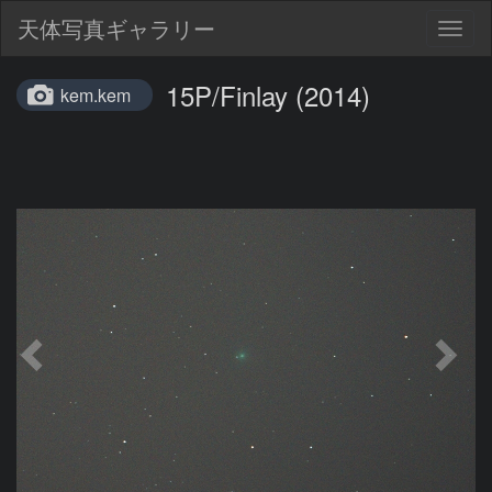
天体写真ギャラリー
Togg
navig
15P/Finlay (2014)
kem.kem