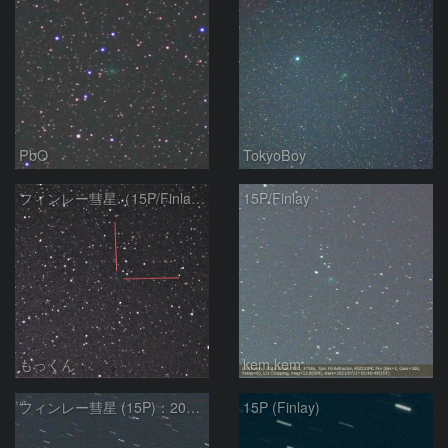
PbO
TokyoBoy
フィンレー彗星（15P/Finlay）
15P/Finlay
もっくん
kem.kem
フィンレー彗星 (15P)：2021/07/19
15P (Finlay)