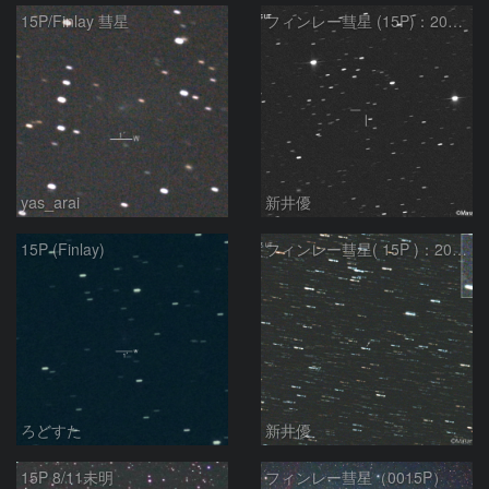
15P/Finlay 彗星
フィンレー彗星 (15P)：2021/10/18
yas_arai
新井優
15P (Finlay)
フィンレー彗星( 15P )：2021/08/19
ろどすた
新井優
15P 8/11未明
フィンレー彗星（0015P）