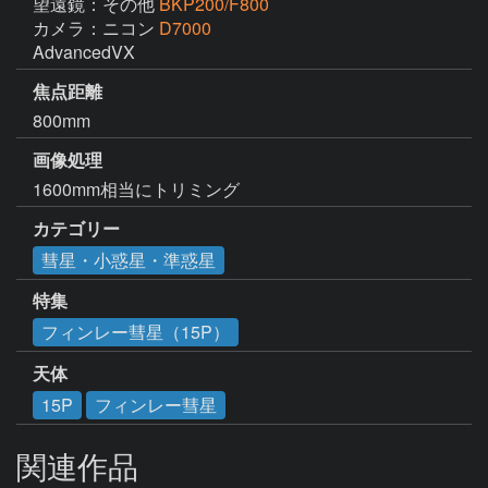
望遠鏡：その他
BKP200/F800
カメラ：ニコン
D7000
AdvancedVX
焦点距離
800mm
画像処理
1600mm相当にトリミング
カテゴリー
彗星・小惑星・準惑星
特集
フィンレー彗星（15P）
天体
15P
フィンレー彗星
関連作品