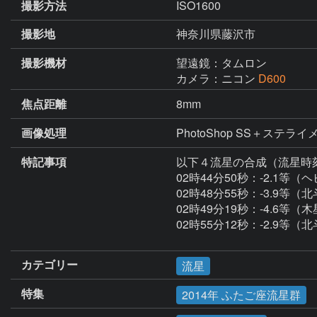
撮影方法
ISO1600
撮影地
神奈川県藤沢市
撮影機材
望遠鏡：タムロン
カメラ：ニコン
D600
焦点距離
8mm
画像処理
PhotoShop SS＋ステライ
特記事項
以下４流星の合成（流星時刻と
02時44分50秒：-2.1等（
02時48分55秒：-3.9等（
02時49分19秒：-4.6等（木
02時55分12秒：-2.9等（
カテゴリー
流星
特集
2014年 ふたご座流星群