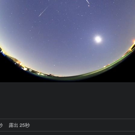
0秒
露出 25秒