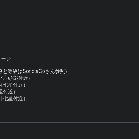
メージ
等級はSonotaCoさん参照）

ヘビ座頭部付近）

北斗七星付近）

星付近）

北斗七星付近）
