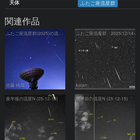
天体
ふたご座流星群
関連作品
ふたご座流星群(2025)の流星と冬の星座、さくら宇宙公園のパラボラアンテナ
ふたご座流星群 2025/12/14
佐藤 純哉
kotan
夜半後の流星N (25-12-16)
夜半前の流星N (25-12-15)