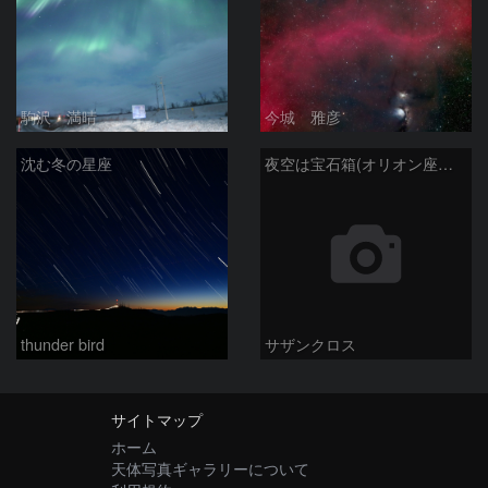
駒沢 満晴
今城 雅彦
沈む冬の星座
夜空は宝石箱(オリオン座大星雲 M42) Seestar50
thunder bird
サザンクロス
サイトマップ
ホーム
天体写真ギャラリーについて