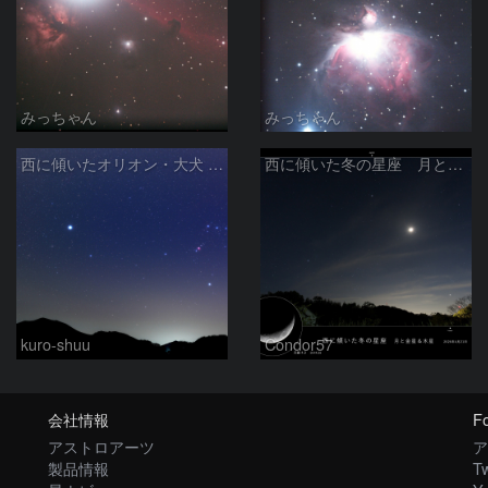
みっちゃん
みっちゃん
西に傾いたオリオン・大犬 (2026/04/21)
西に傾いた冬の星座 月と金星＆木星
kuro-shuu
Condor57
会社情報
Fo
アストロアーツ
ア
製品情報
Tw