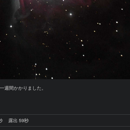
一週間かかりました。

1秒
露出 59秒