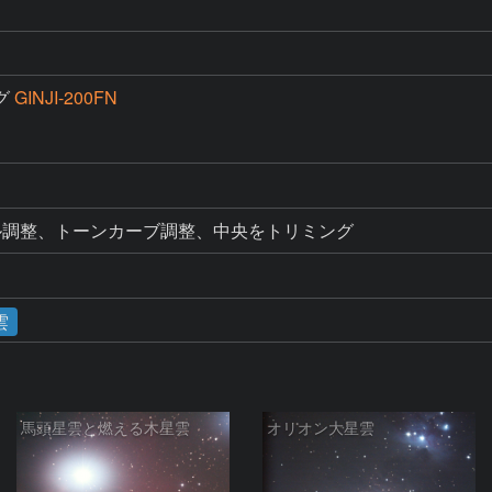
グ
GINJI-200FN
ル調整、トーンカーブ調整、中央をトリミング
雲
馬頭星雲と燃える木星雲
オリオン大星雲