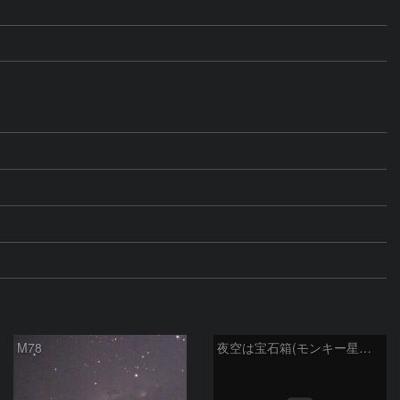
M78
夜空は宝石箱(モンキー星雲 NGC2174) Seestar50