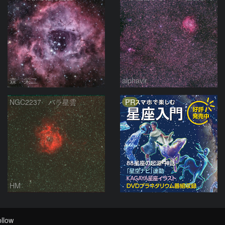
森 栄二
alphavir
PR
NGC2237 バラ星雲
HM
llow