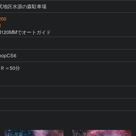
尻地区水源の森駐車場
200
M
120MMでオートガイド
Ｒ＝50分

ばら星雲
ばら星雲