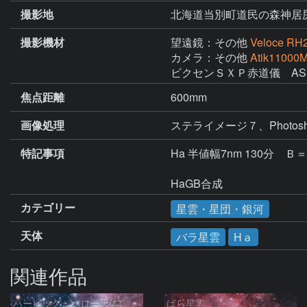
撮影地
北海道当別町道民の森神居
撮影機材
望遠鏡：その他
Veloce RH
カメラ：その他
Atik11000
ビクセンＳＸＰ赤道儀　ASI
焦点距離
600mm
画像処理
特記事項
Ha 半値幅7nm 130分　Ｂ＝
HaGB合成
カテゴリー
星雲・星団・銀河
天体
バラ星雲
Hａ
関連作品
ハービッグ・ハロー天体
ばら星雲