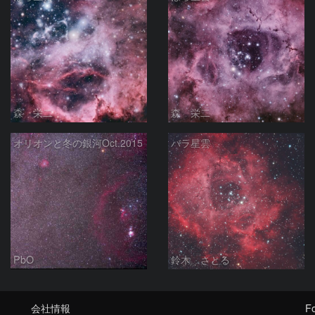
森 栄二
森 栄二
オリオンと冬の銀河Oct.2015
バラ星雲
PbO
鈴木 さとる
会社情報
Fo