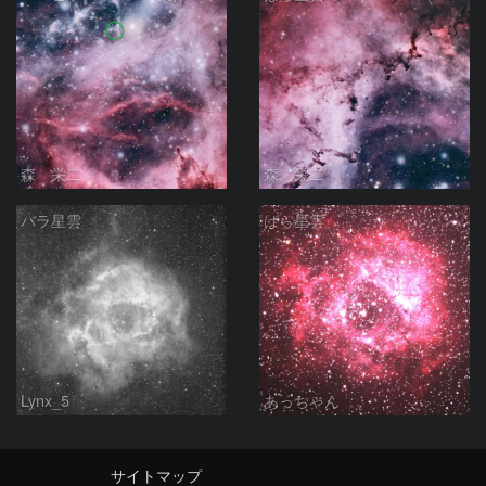
森 栄二
森 栄二
バラ星雲
ばら星雲
Lynx_5
あっちゃん
サイトマップ