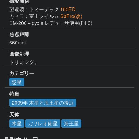
撮影機材
望遠鏡：トミーテック
150ED
カメラ：富士フイルム
S3Pro(改)
EM-200＋pyxis レデューサ使用(F4.3)
焦点距離
650mm
画像処理
トリミング。
カテゴリー
惑星
特集
2009年 木星と海王星の接近
天体
木星
ガリレオ衛星
海王星