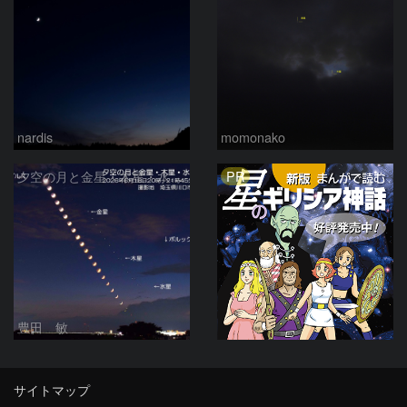
nardis
momonako
PR
夕空の月と金星・木星・水星の接近 2026/6/18
豊田 敏
サイトマップ