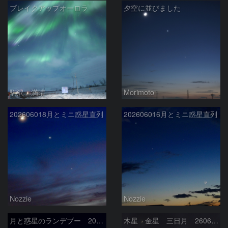
ブレイクアップオーロラ
夕空に並びました
駒沢 満晴
Morimoto
202606018月とミニ惑星直列
202606016月とミニ惑星直列
Nozzie
Nozzie
月と惑星のランデブー 2026/06/19
木星 金星 三日月 260618