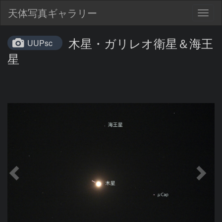
天体写真ギャラリー
Togg
navig
木星・ガリレオ衛星＆海王
UUPsc
星