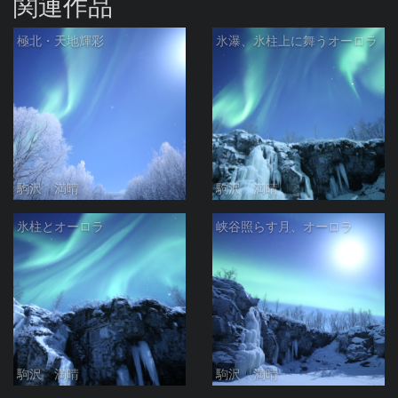
関連作品
極北・天地輝彩
氷瀑、氷柱上に舞うオーロラ
駒沢 満晴
駒沢 満晴
氷柱とオーロラ
峡谷照らす月、オーロラ
駒沢 満晴
駒沢 満晴