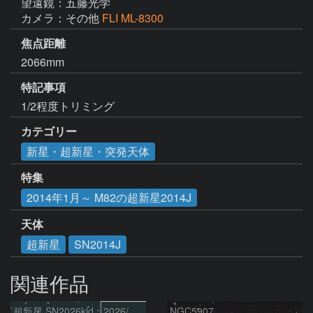
望遠鏡：五藤光学
カメラ：その他
FLI ML-8300
焦点距離
2066mm
特記事項
1/2程度トリミング
カテゴリー
新星・超新星・突発天体
特集
2014年1月～ M82の超新星2014J
天体
超新星
SN2014J
関連作品
超新星 SN2026kid：2026/05/18
NGC5907