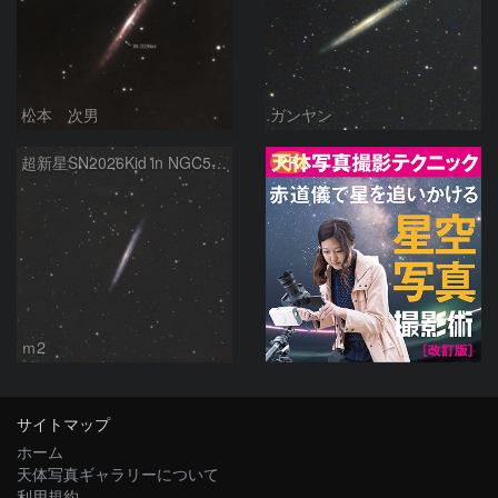
松本 次男
ガンヤン
PR
超新星SN2026Kid in NGC5907
ｍ2
サイトマップ
ホーム
天体写真ギャラリーについて
利用規約