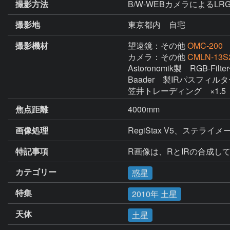
撮影方法
B/W-WEBカメラによるLR
撮影地
東京都内 自宅
撮影機材
望遠鏡：その他
OMC-200
カメラ：その他
CMLN-13S
Astoronomik製　RGB-Filt
Baader　製IRパスフィルタ
笠井トレーディング　×1.5
焦点距離
4000mm
画像処理
RegiStax V5、ステライメー
特記事項
R画像は、RとIRの合成し
カテゴリー
惑星
特集
2010年 土星
天体
土星