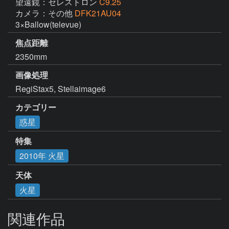
望遠鏡：セレストロン
C9.25
カメラ：その他
DFK21AU04
3×Ballow(televue)
焦点距離
2350mm
画像処理
RegiStax5, Stellaimage6
カテゴリー
惑星
特集
2010年 火星
天体
火星
関連作品