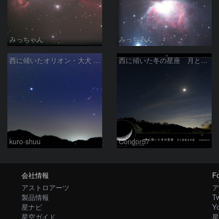
みっちゃん
みっちゃん
西に傾いたオリオン・大犬 (2026/04/21)
西に傾いた冬の星座 月と金星＆木星
kuro-shuu
Condor57
会社情報
Fo
アストロアーツ
ア
製品情報
Tw
星ナビ
Y
星空ガイド
星