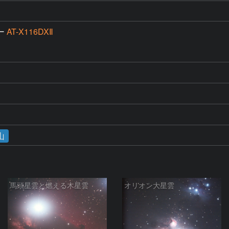
ー
AT-X116DXⅡ
山
馬頭星雲と燃える木星雲
オリオン大星雲