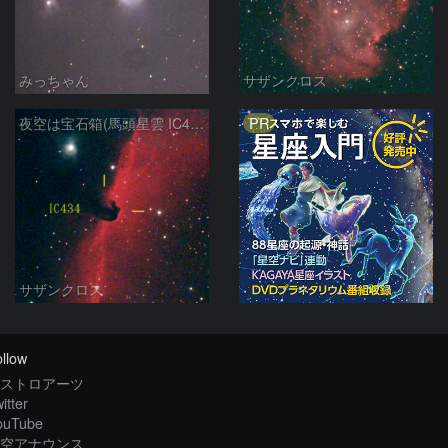
みっちゃん
サザンクロス
PR
夜空は宝石箱(馬頭星雲 IC434) Seestar50
サザンクロス
llow
ストロアーツ
itter
ouTube
空アナウンス