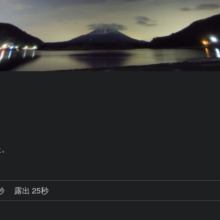
た。
0秒
露出 25秒