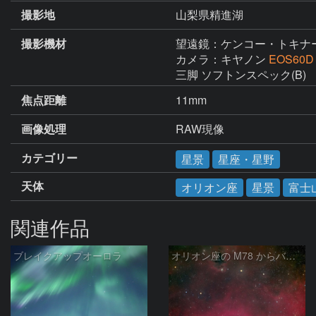
撮影地
山梨県精進湖
撮影機材
望遠鏡：ケンコー・トキナ
カメラ：キヤノン
EOS60D
三脚 ソフトンスペック(B)
焦点距離
11mm
画像処理
RAW現像
カテゴリー
星景
星座・星野
天体
オリオン座
星景
富士
関連作品
ブレイクアップオーロラ
オリオン座の M78 からバーナードループをまたいで LDN1622あたり