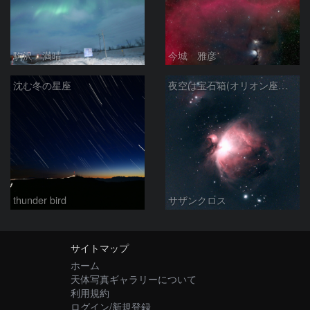
駒沢 満晴
今城 雅彦
沈む冬の星座
夜空は宝石箱(オリオン座大星雲 M42) Seestar50
thunder bird
サザンクロス
サイトマップ
ホーム
天体写真ギャラリーについて
利用規約
ログイン/新規登録