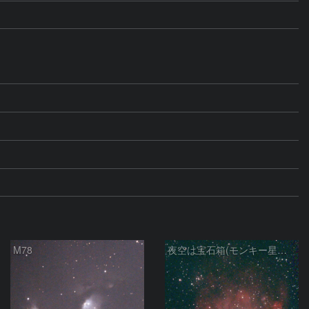
M78
夜空は宝石箱(モンキー星雲 NGC2174) Seestar50