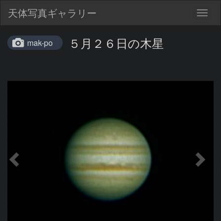
天体写真ギャラリー
Togg
navig
５月２６日の木星
mak-po