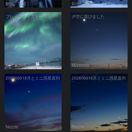
駒沢 満晴
駒沢 満晴
ブレイクアップオーロラ
夕空に並びました
駒沢 満晴
Morimoto
202606018月とミニ惑星直列
202606016月とミニ惑星直列
Nozzie
Nozzie