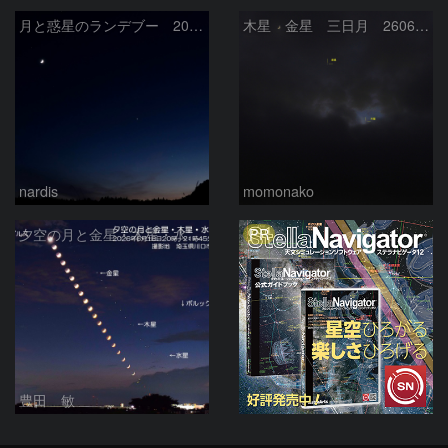
月と惑星のランデブー 2026/06/19
木星 金星 三日月 260618
nardis
momonako
PR
夕空の月と金星・木星・水星の接近 2026/6/18
豊田 敏