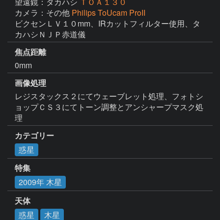
望遠鏡：タカハシ
ＴＯＡ１３０
カメラ：その他
Philips ToUcam ProII
ビクセンＬＶ１０mm、IRカットフィルター使用、タ
カハシＮＪＰ赤道儀
焦点距離
0mm
画像処理
レジスタックス２にてウェーブレット処理、フォトシ
ョップＣＳ３にてトーン調整とアンシャープマスク処
理
カテゴリー
惑星
特集
2009年 木星
天体
惑星
木星