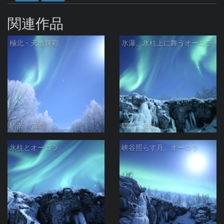
関連作品
極北・天地輝彩
氷瀑、氷柱上に舞うオーロラ
駒沢 満晴
駒沢 満晴
氷柱とオーロラ
峡谷照らす月、オーロラ