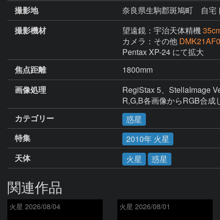
撮影地
奈良県生駒郡斑鳩町 自宅
撮影機材
望遠鏡：宇治天体精機
35
カメラ：その他
DMK21AF0
Pentax XP-24 にて拡大
焦点距離
1800mm
画像処理
RegiStax 5、StellaImage
カテゴリー
惑星
特集
2010年 火星
天体
火星
惑星
関連作品
火星 2026/08/04
火星 2026/08/01