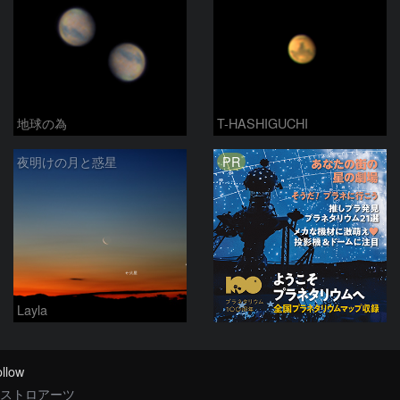
地球の為
T-HASHIGUCHI
PR
夜明けの月と惑星
Layla
llow
ストロアーツ