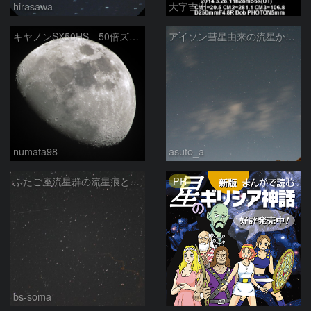
hirasawa
大字吉田
キヤノンSX50HS 50倍ズームコンパクトカメラのデジタルズーム100xで撮影した月
アイソン彗星由来の流星か☆彡
numata98
asuto_a
PR
ふたご座流星群の流星痕と散在流星
bs-soma