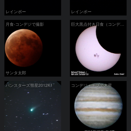
レインボー
レインボー
月食-コンデジで撮影
巨大黒点付き日食（コンデジ撮り）
サンタ太郎
K. Chaki
パンスターズ彗星2012K1
コンデジ＋ドブで木星