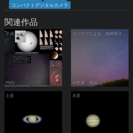
コンパクトデジタルカメラ
関連作品
平成まとめ
コンデジによる 低緯度オーロラ
PbO
小笠原 清治
土星
木星