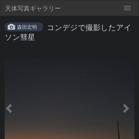
天体写真ギャラリー
Togg
navig
コンデジで撮影したアイ
森田宏明
ソン彗星