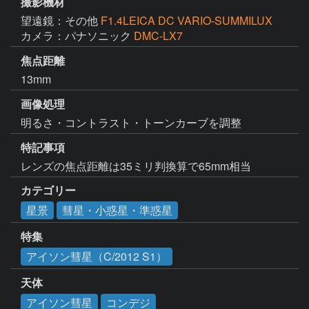
撮影機材
望遠鏡：その他
F1.4LEICA DC VARIO-SUMMILUX
カメラ：パナソニック
DMC-LX7
焦点距離
13mm
画像処理
明るさ・コントラスト・トーンカーブを調整
特記事項
レンズの焦点距離は35ミリ判換算で65mm相当
カテゴリー
星景
彗星・小惑星・準惑星
特集
アイソン彗星（C/2012 S1）
天体
アイソン彗星
コンデジ