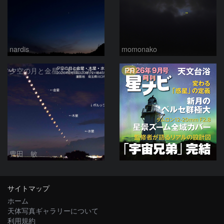
nardis
momonako
PR
夕空の月と金星・木星・水星の接近 2026/6/18
豊田 敏
サイトマップ
ホーム
天体写真ギャラリーについて
利用規約