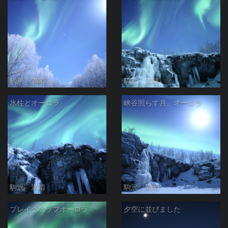
駒沢 満晴
駒沢 満晴
氷柱とオーロラ
峡谷照らす月、オーロラ
駒沢 満晴
駒沢 満晴
ブレイクアップオーロラ
夕空に並びました