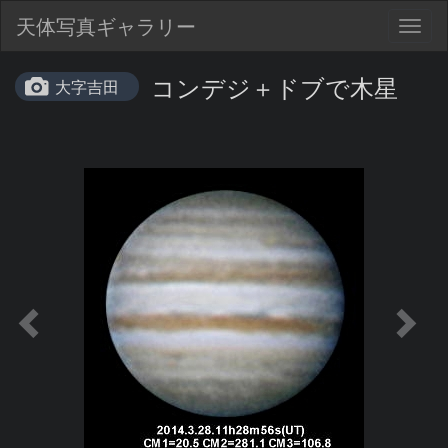
天体写真ギャラリー
Togg
navig
コンデジ＋ドブで木星
大字吉田