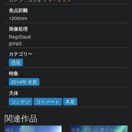
焦点距離
1200mm
画像処理
RegiStax6 

gimp2
カテゴリー
惑星
特集
2014年 木星
天体
コンデジ
コリメート
木星
関連作品
極北・天地輝彩
氷瀑、氷柱上に舞うオーロラ