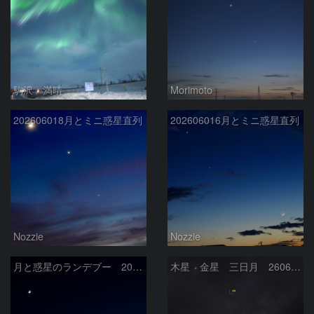
駒沢 満晴
Morimoto
202606018月とミニ惑星直列
202606016月とミニ惑星直列
Nozzie
Nozzie
月と惑星のランデブー 2026/06/19
木星 金星 三日月 260618