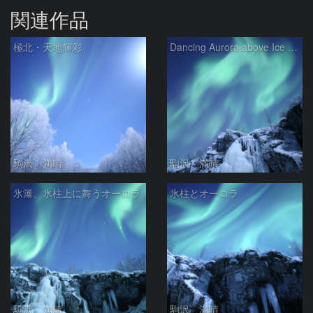
関連作品
極北・天地輝彩
Dancing Aurora above Ice Fall
駒沢 満晴
駒沢 満晴
氷瀑、氷柱上に舞うオーロラ
氷柱とオーロラ
駒沢 満晴
駒沢 満晴