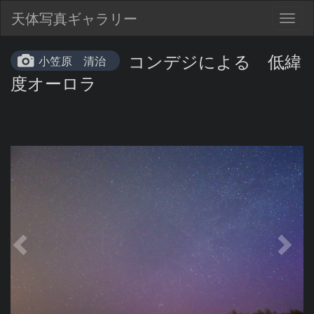
天体写真ギャラリー
Togg
navig
コンデジによる 低緯
小笠原 清治
度オーロラ