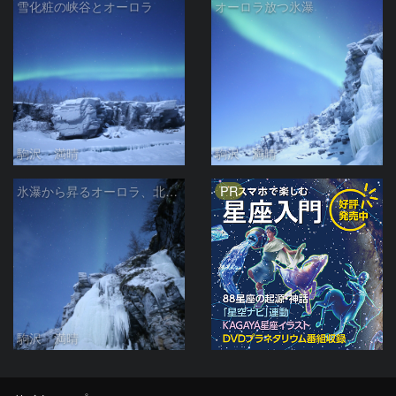
雪化粧の峡谷とオーロラ
オーロラ放つ氷瀑
駒沢 満晴
駒沢 満晴
PR
氷瀑から昇るオーロラ、北斗七星
駒沢 満晴