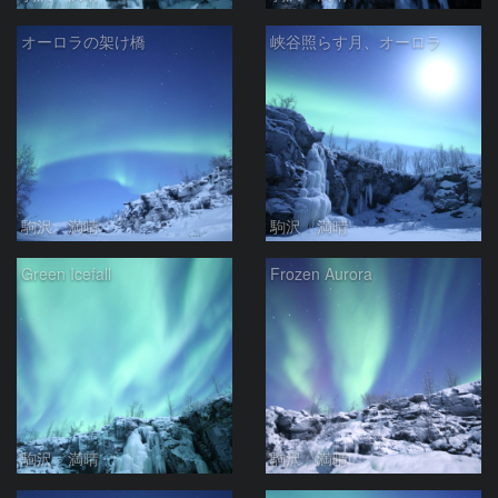
オーロラの架け橋
峡谷照らす月、オーロラ
駒沢 満晴
駒沢 満晴
Green Icefall
Frozen Aurora
駒沢 満晴
駒沢 満晴