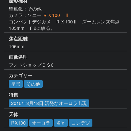
撮影機材
望遠鏡：その他
カメラ：ソニー
ＲＸ100 Ⅱ
コンパクトデジカメ　ＲＸ100Ⅱ　ズームレンズ焦点
105mm　Ｆ2に絞る。
焦点距離
105mm
画像処理
フォトショップＣＳ6　
カテゴリー
星景
その他
特集
2015年3月18日 活発なオーロラ出現
天体
RX100
オーロラ
名寄
コンデジ