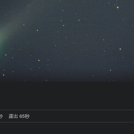
0秒
露出 65秒