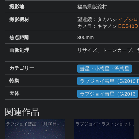
撮影地
福島県飯舘村
撮影機材
望遠鏡：タカハシ
イプシロン
カメラ：キヤノン
EOS40D
焦点距離
800mm
画像処理
リサイズ、トーンカーブ、色
カテゴリー
彗星・小惑星・準惑星
特集
ラブジョイ彗星（C/2013 
天体
ラブジョイ彗星（C/2013
関連作品
ラブジョイ彗星 1月10日
ラブジョイ・ラストショット