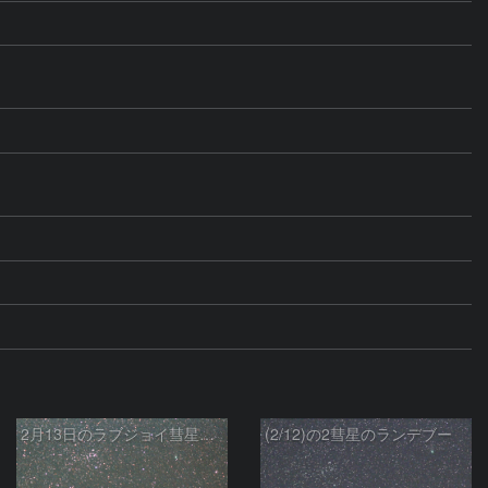
2月13日のラブジョイ彗星とリニア彗星
(2/12)の2彗星のランデブー