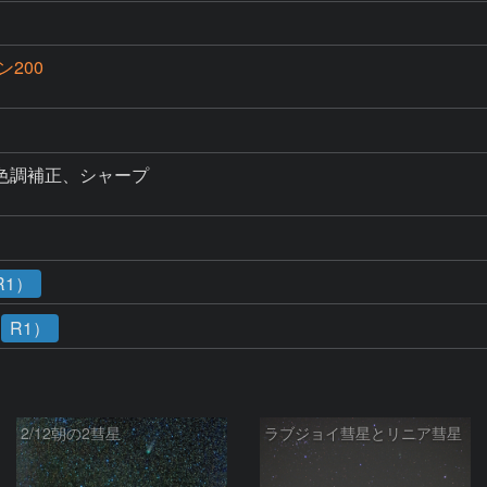
200
調補正、シャープ

R1）
R1）
2/12朝の2彗星
ラブジョイ彗星とリニア彗星