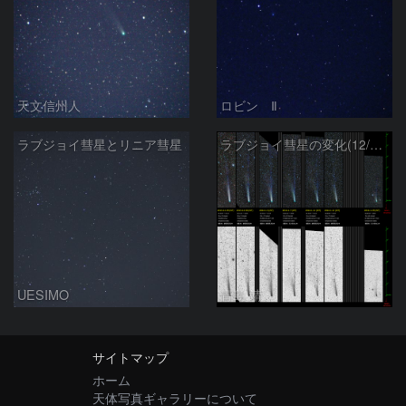
天文信州人
ロビン Ⅱ
ラブジョイ彗星とリニア彗星
ラブジョイ彗星の変化(12/29～1/29)
UESIMO
青島 靖
サイトマップ
ホーム
天体写真ギャラリーについて