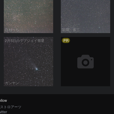
はねっち
笹岡 省三
PR
2月5日のラブジョイ彗星
ガンヤン
llow
ストロアーツ
itter