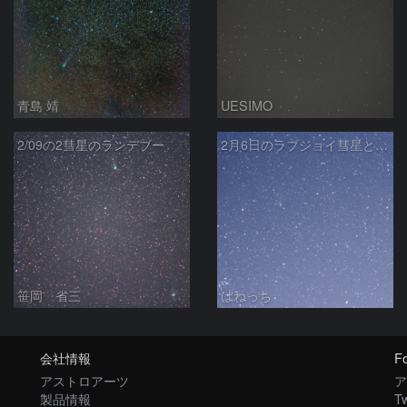
青島 靖
UESIMO
2/09の2彗星のランデブー
2月6日のラブジョイ彗星とリニア彗星
笹岡 省三
はねっち
会社情報
Fo
アストロアーツ
ア
製品情報
Tw