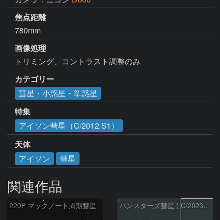
焦点距離
780mm
画像処理
トリミング、コントラスト調整のみ
カテゴリー
彗星・小惑星・準惑星
特集
アイソン彗星（C/2012 S1）
天体
アイソン
彗星
関連作品
220P マックノート周期彗星
パンスターズ彗星 ( C/2023R1 )：2026/07/09