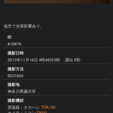
低空で光害影響あり。
ID
#16876
撮影日時
2013年11月16日 4時46分0秒
露出 5秒
撮影方法
ISO1600
撮影地
神奈川県藤沢市
撮影機材
望遠鏡：タカハシ
TOA130
カメラ：ニコン
D600