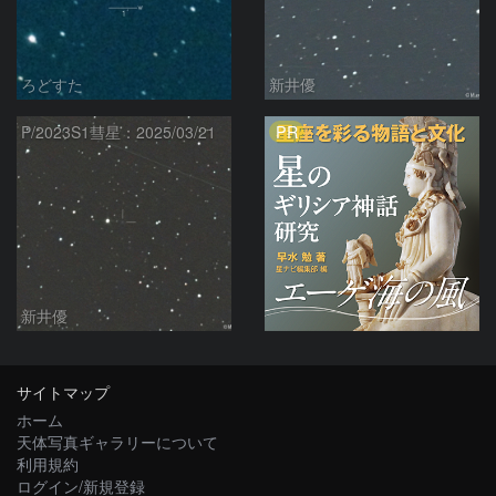
ろどすた
新井優
PR
P/2023S1彗星：2025/03/21
新井優
サイトマップ
ホーム
天体写真ギャラリーについて
利用規約
ログイン/新規登録