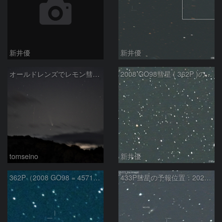
新井優
新井優
オールドレンズでレモン彗星11/9
2008 GO98彗星 ( 362P )の予報位置：2025/09/25
tomseino
新井優
362P（2008 GO98 = 457175）
433P彗星の予報位置：2025/05/04