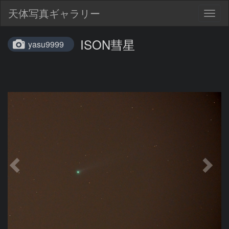
天体写真ギャラリー
Togg
navig
ISON彗星
yasu9999