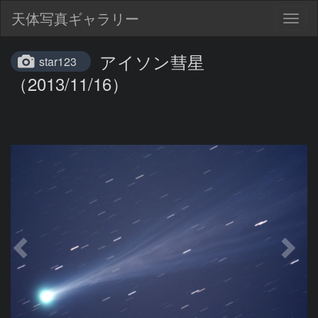
天体写真ギャラリー
Togg
navig
アイソン彗星
star123
（2013/11/16）