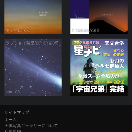
あるでばらん
T.TAKANASHI
PR
ラブジョイ彗星(2013/12/05)
star123
サイトマップ
ホーム
天体写真ギャラリーについて
利用規約