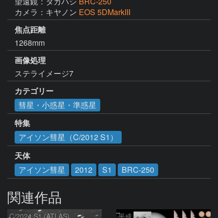
望遠鏡：タカハシ
BRC-250
カメラ：キヤノン
EOS 5DMarkIII
焦点距離
1268mm
画像処理
ステライメージ7
カテゴリー
彗星・小惑星・準惑星
特集
アイソン彗星（C/2012 S1）
天体
アイソン彗星
2012
S1
BRC-250
関連作品
C/2024 S1 (ATLAS)
平成まとめ