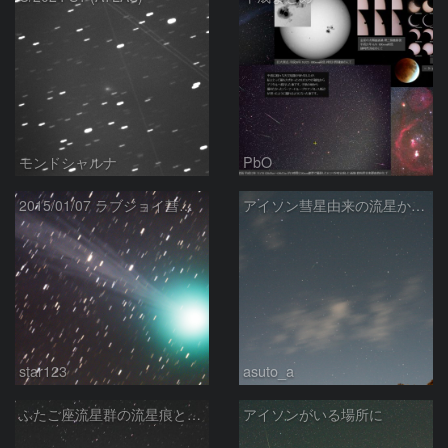
モンドシャルナ
PbO
2015/01/07 ラブジョイ彗星(C/2014Q2)
アイソン彗星由来の流星か☆彡
star123
asuto_a
ふたご座流星群の流星痕と散在流星
アイソンがいる場所に