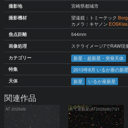
撮影地
宮崎県都城市
撮影機材
望遠鏡：トミーテック
Bor
カメラ：キヤノン
EOSKi
焦点距離
544mm
画像処理
ステライメージ7でRAW
カテゴリー
新星・超新星・突発天体
特集
2013年8月 いるか座の新
天体
新星
いるか座新星
関連作品
AT 2026stb
たて座新星(AT2026stb)7/21