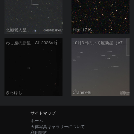
北極老人星
Hiroji1716
わし座の新星 AT 2026rdg
10月3日のいて座新星（V7994Sgr）
きらほし
Crane946
サイトマップ
ホーム
天体写真ギャラリーについて
利用規約