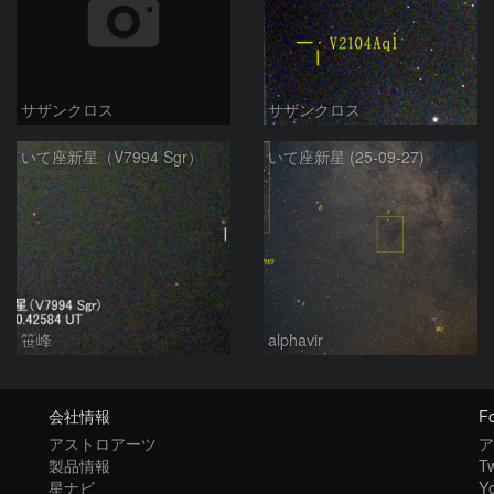
サザンクロス
サザンクロス
いて座新星（V7994 Sgr）
いて座新星 (25-09-27)
笹峰
alphavir
会社情報
Fo
アストロアーツ
ア
製品情報
Tw
星ナビ
Y