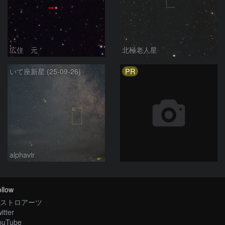
広住 元
北極老人星
PR
いて座新星 (25-09-26)
alphavir
llow
ストロアーツ
itter
ouTube