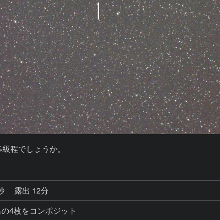
等級程でしょうか。
7秒
露出 12分
秒露出の4枚をコンポジット