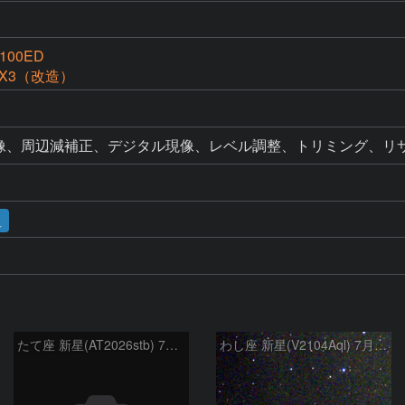
g100ED
ssX3（改造）
現像、周辺減補正、デジタル現像、レベル調整、トリミング、リ
星
たて座 新星(AT2026stb) 7月14日 Seestar50
わし座 新星(V2104Aql) 7月9日 Seestar50