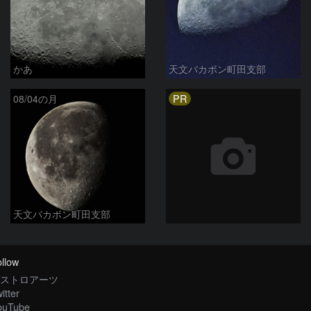
かあ
天文バカボン町田支部
PR
08/04の月
天文バカボン町田支部
llow
ストロアーツ
itter
ouTube