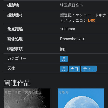
撮影地
埼玉県日高市
撮影機材
望遠鏡：ケンコー・トキナ
カメラ：ニコン
D80
焦点距離
1000mm
画像処理
Photoshop7.0
特記事項
jpg
カテゴリー
月
天体
月
火口
ティコ
関連作品
月面「月面中央部」附近
今朝月