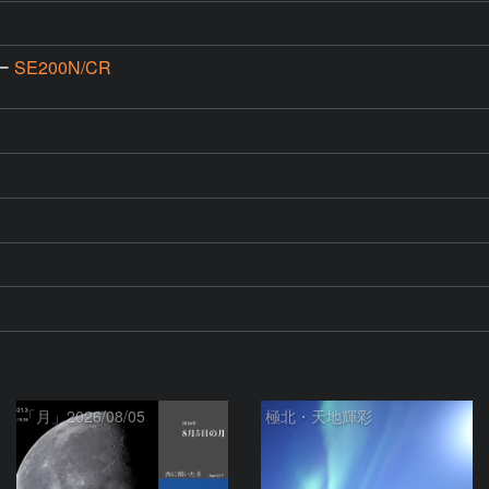
ー
SE200N/CR
「月」2026/08/05
極北・天地輝彩