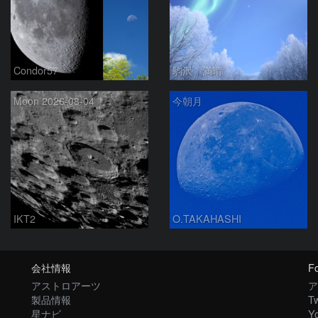
Condor57
駒沢 満晴
Moon 2026-08-04
今朝月
IKT2
O.TAKAHASHI
会社情報
Fo
アストロアーツ
ア
製品情報
Tw
星ナビ
Y