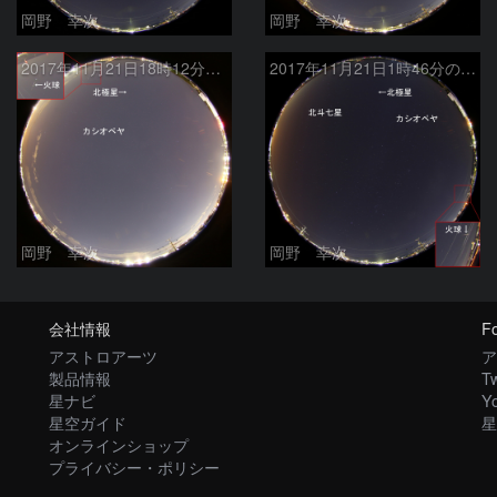
岡野 幸次
岡野 幸次
2017年11月21日18時12分の火球
2017年11月21日1時46分の火球
岡野 幸次
岡野 幸次
会社情報
Fo
アストロアーツ
ア
製品情報
Tw
星ナビ
Y
星空ガイド
星
オンラインショップ
プライバシー・ポリシー