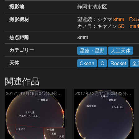
撮影地
静岡市清水区
撮影機材
望遠鏡：シグマ
8mm F3
カメラ：キヤノン
5D mar
焦点距離
8mm
カテゴリー
星座・星野
人工天体
天体
Okean
O
Rocket
全
関連作品
2017年12月16日04時33分の火球
2017年12月14日00時22分の火球