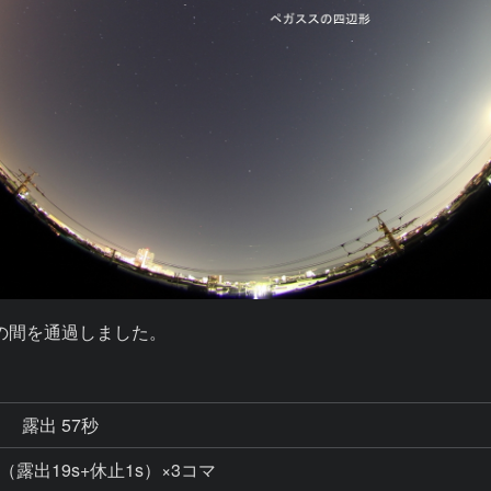
形」の間を通過しました。
秒
露出 57秒
0 （露出19s+休止1s）×3コマ