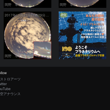
岡野 幸次
岡野 幸次
PR
2017年11月21日21時29分の火球
岡野 幸次
llow
ストロアーツ
itter
ouTube
空アナウンス