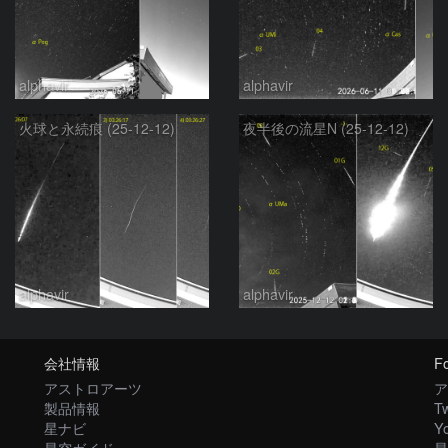
alphavir
alphavir
火球と永続痕 (25-12-12)
夜半後の流星N (25-12-12)
alphavir
alphavir
会社情報
Fo
アストロアーツ
ア
製品情報
Tw
星ナビ
Y
星空ガイド
星