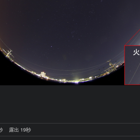
0秒
露出 19秒