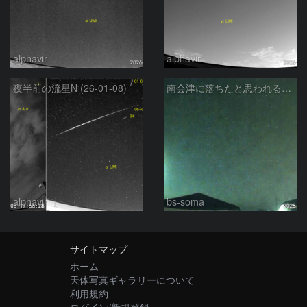
alphavir
alphavir
夜半前の流星N (26-01-08)
南会津に落ちたと思われる大火球
alphavir
bs-soma
サイトマップ
ホーム
天体写真ギャラリーについて
利用規約
ログイン/新規登録