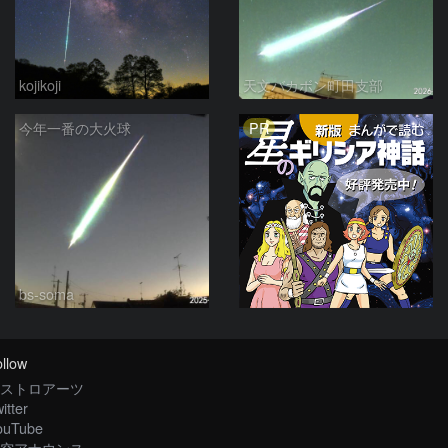
kojikoji
天文バカボン町田支部
PR
今年一番の大火球
bs-soma
llow
ストロアーツ
itter
ouTube
空アナウンス