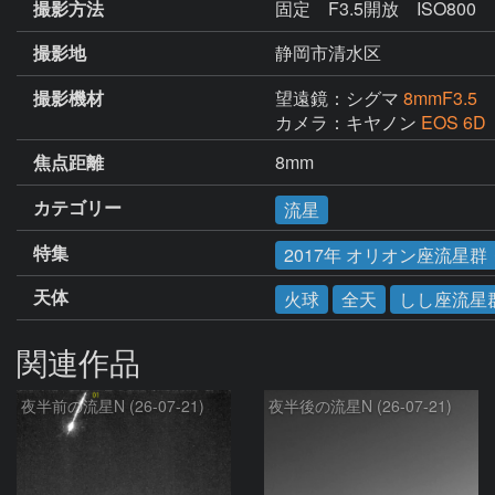
撮影方法
固定 F3.5開放 ISO800
撮影地
静岡市清水区
撮影機材
望遠鏡：シグマ
8mmF3.5
カメラ：キヤノン
EOS 6D
焦点距離
8mm
カテゴリー
流星
特集
2017年 オリオン座流星
天体
火球
全天
しし座流星
関連作品
夜半前の流星N (26-07-21)
夜半後の流星N (26-07-21)