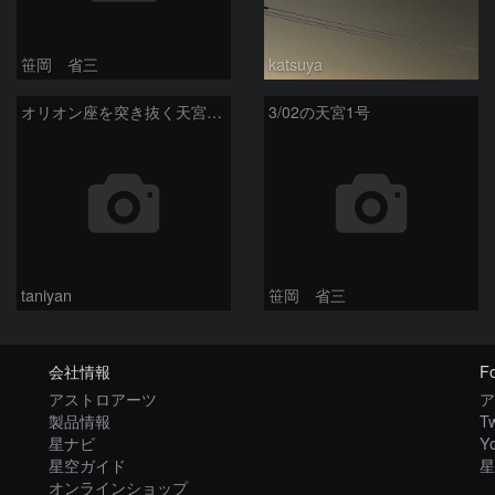
笹岡 省三
katsuya
オリオン座を突き抜く天宮1号
3/02の天宮1号
taniyan
笹岡 省三
会社情報
Fo
アストロアーツ
ア
製品情報
Tw
星ナビ
Y
星空ガイド
星
オンラインショップ