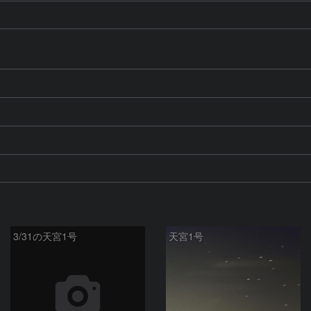
3/31の天宮1号
天宮1号