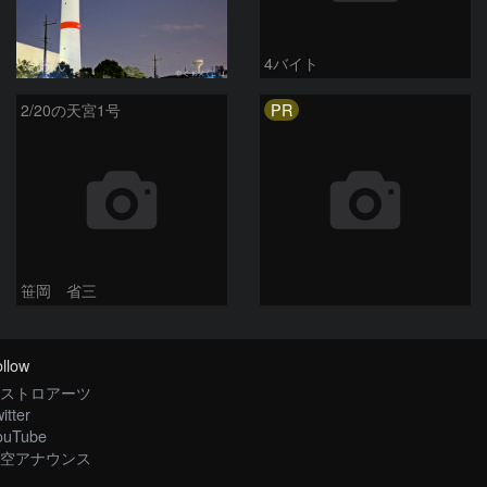
くおん
4バイト
PR
2/20の天宮1号
笹岡 省三
llow
ストロアーツ
itter
ouTube
空アナウンス