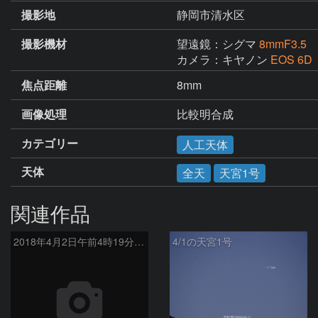
撮影地
静岡市清水区
撮影機材
望遠鏡：シグマ
8mmF3.5
カメラ：キヤノン
EOS 6D
焦点距離
8mm
画像処理
比較明合成
カテゴリー
人工天体
天体
全天
天宮1号
関連作品
2018年4月2日午前4時19分 天宮1号上空通過
4/1の天宮1号