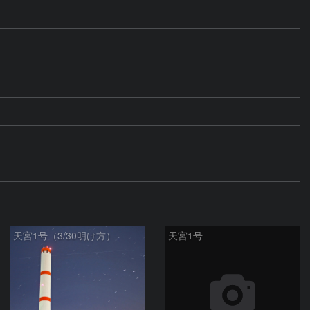
天宮1号（3/30明け方）
天宮1号