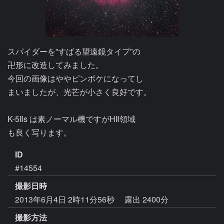
スパイダーを”すばる望遠鏡タイプ”の

卍形に改造してみました。

今回の画像はややピンボケになってし

まいましたが、光芒が小さく良好です。

K-5Ⅱs は素ノーマル機ですがHⅡ領域

ID
#14554
撮影日時
2013年6月4日 2時11分56秒
露出 2400分
撮影方法