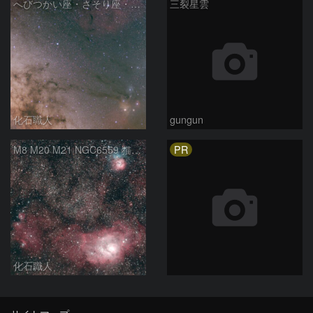
へびつかい座・さそり座・いて座と天の川
三裂星雲
化石職人
gungun
PR
M8 M20 M21 NGC6559 猫の手星雲 いて座
化石職人