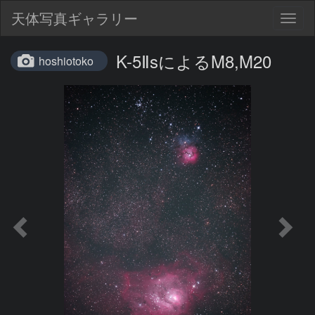
天体写真ギャラリー
Togg
navig
K-5ⅡsによるM8,M20
hoshiotoko