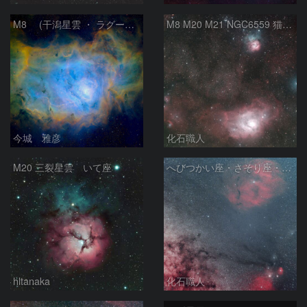
M8 (干潟星雲 ・ ラグーン（Lagoon）星雲)
M8 M20 M21 NGC6559 猫の手星雲 いて座
今城 雅彦
化石職人
M20 三裂星雲 いて座
へびつかい座・さそり座・いて座と天の川
hltanaka
化石職人