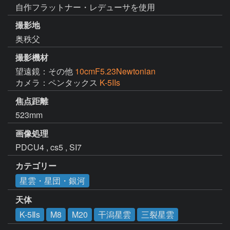
自作フラットナー・レデューサを使用
撮影地
奥秩父
撮影機材
望遠鏡：その他
10cmF5.23Newtonian
カメラ：ペンタックス
K-5IIs
焦点距離
523mm
画像処理
PDCU4 , cs5 , SI7
カテゴリー
星雲・星団・銀河
天体
K-5Ⅱs
M8
M20
干潟星雲
三裂星雲