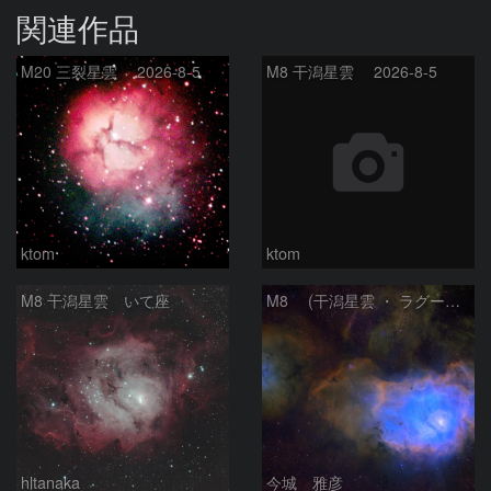
関連作品
M20 三裂星雲 2026-8-5
M8 干潟星雲 2026-8-5
ktom
ktom
M8 干潟星雲 いて座
M8 (干潟星雲 ・ ラグーン（Lagoon）星雲)
hltanaka
今城 雅彦